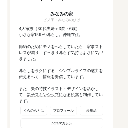
みなみの家
ピノ子・みなみのひげ
4人家族（30代夫婦＋3歳・6歳）
小さな家(59㎡)暮らし。沖縄在住。
節約のためにモノをへらしていたら、家事スト
レスが減り、すっきり暮らす気持ちよさに気づ
きました。
暮らしをラクにする、シンプルライフの魅力を
伝えるべく、情報を発信しています。
また、夫の特技イラスト・デザインを活かし
て、
親子スキンシップになる絵本
も制作してい
ます。
くらのらとは
プロフィール
愛用品
noteマガジン