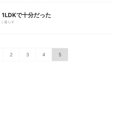
1LDKで十分だった
さく暮らす
2
3
4
5