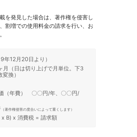
載を発見した場合は、著作権を侵害し
、割増での使用料金の請求を行い、お
。
19年12月20日より）
○ヶ月（日は切り上げで月単位。下3
数変換）
単価（年費） 〇〇円/年、〇〇円/
倍
（著作権侵害の度合いによって重くします）
) x B) x 消費税 = 請求額