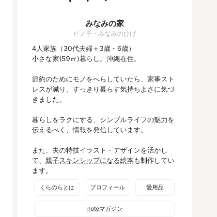
みなみの家
ピノ子・みなみのひげ
4人家族（30代夫婦＋3歳・6歳）
小さな家(59㎡)暮らし。沖縄在住。
節約のためにモノをへらしていたら、家事スト
レスが減り、すっきり暮らす気持ちよさに気づ
きました。
暮らしをラクにする、シンプルライフの魅力を
伝えるべく、情報を発信しています。
また、夫の特技イラスト・デザインを活かし
て、
親子スキンシップになる絵本
も制作してい
ます。
くらのらとは
プロフィール
愛用品
noteマガジン