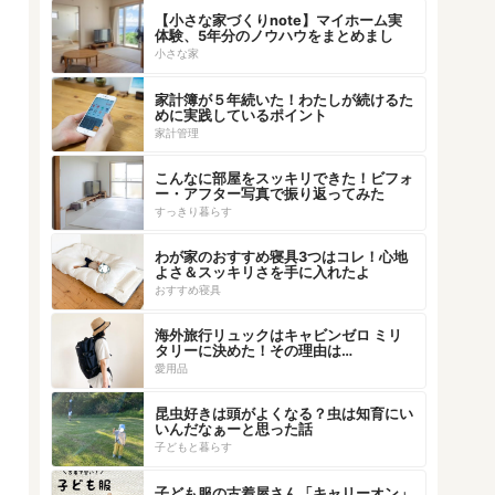
【小さな家づくりnote】マイホーム実
体験、5年分のノウハウをまとめまし
た！
小さな家
家計簿が５年続いた！わたしが続けるた
めに実践しているポイント
家計管理
こんなに部屋をスッキリできた！ビフォ
ー・アフター写真で振り返ってみた
すっきり暮らす
わが家のおすすめ寝具3つはコレ！心地
よさ＆スッキリさを手に入れたよ
おすすめ寝具
海外旅行リュックはキャビンゼロ ミリ
タリーに決めた！その理由は…
愛用品
昆虫好きは頭がよくなる？虫は知育にい
いんだなぁーと思った話
子どもと暮らす
子ども服の古着屋さん「キャリーオン」