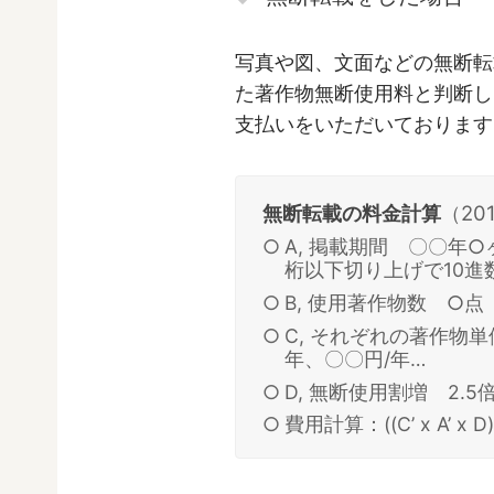
写真や図、文面などの無断転
た著作物無断使用料と判断し
支払いをいただいております
無断転載の料金計算
（20
A, 掲載期間 〇〇年
桁以下切り上げで10進
B, 使用著作物数 ○点
C, それぞれの著作物
年、〇〇円/年…
D, 無断使用割増 2.5
費用計算：((C’ x A’ x D