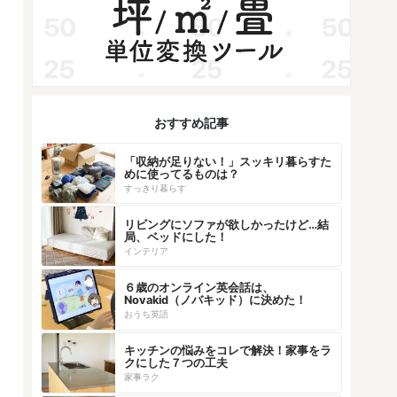
おすすめ記事
「収納が足りない！」スッキリ暮らすた
めに使ってるものは？
すっきり暮らす
リビングにソファが欲しかったけど…結
局、ベッドにした！
インテリア
６歳のオンライン英会話は、
Novakid（ノバキッド）に決めた！
おうち英語
キッチンの悩みをコレで解決！家事をラ
クにした７つの工夫
家事ラク