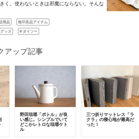
きく。使わないときは邪魔にならない。そんな
活用品
無印良品アイテム
均グッズ
ダイソー
クアップ記事
野田琺瑯「ポトル」が良
三つ折りマットレス「ラ
別
い感じ。シンプルでいて
クラ」の寝心地が最高だ
を
どこかレトロな琺瑯ケト
った！
ル