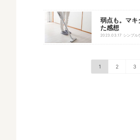
弱点も。マキタ
た感想
2023.03.17
シンプル
1
2
3