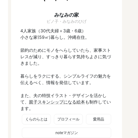
みなみの家
ピノ子・みなみのひげ
4人家族（30代夫婦＋3歳・6歳）
小さな家(59㎡)暮らし。沖縄在住。
節約のためにモノをへらしていたら、家事スト
レスが減り、すっきり暮らす気持ちよさに気づ
きました。
暮らしをラクにする、シンプルライフの魅力を
伝えるべく、情報を発信しています。
また、夫の特技イラスト・デザインを活かし
て、
親子スキンシップになる絵本
も制作してい
ます。
くらのらとは
プロフィール
愛用品
noteマガジン