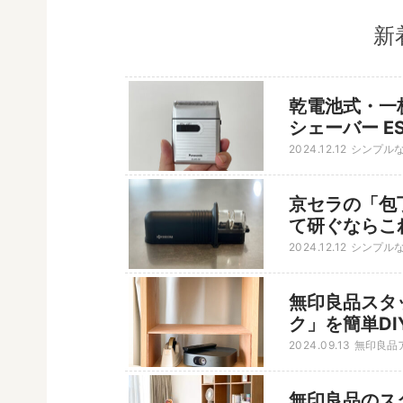
新
乾電池式・一枚
シェーバー ES-
2024.12.12
シンプル
京セラの「包
て研ぐならこ
2024.12.12
シンプル
無印良品スタ
ク」を簡単DI
2024.09.13
無印良品
無印良品のス