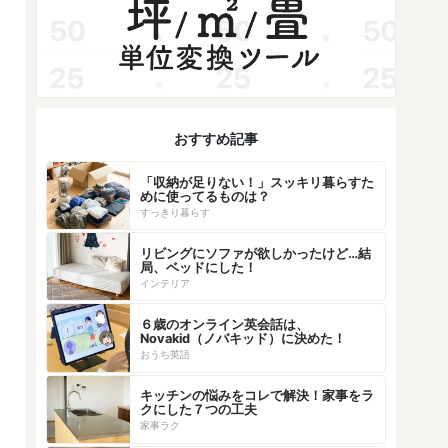
おすすめ記事
「収納が足りない！」スッキリ暮らすた
めに使ってるものは？
すっきり暮らす
リビングにソファが欲しかったけど…結
局、ベッドにした！
インテリア
６歳のオンライン英会話は、
Novakid（ノバキッド）に決めた！
おうち英語
キッチンの悩みをコレで解決！家事をラ
クにした７つの工夫
家事ラク