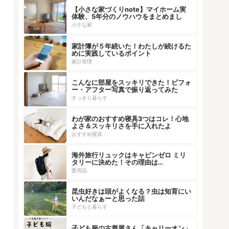
【小さな家づくりnote】マイホーム実
体験、5年分のノウハウをまとめまし
た！
小さな家
家計簿が５年続いた！わたしが続けるた
めに実践しているポイント
家計管理
こんなに部屋をスッキリできた！ビフォ
ー・アフター写真で振り返ってみた
すっきり暮らす
わが家のおすすめ寝具3つはコレ！心地
よさ＆スッキリさを手に入れたよ
おすすめ寝具
海外旅行リュックはキャビンゼロ ミリ
タリーに決めた！その理由は…
愛用品
昆虫好きは頭がよくなる？虫は知育にい
いんだなぁーと思った話
子どもと暮らす
子ども服の古着屋さん「キャリーオン」