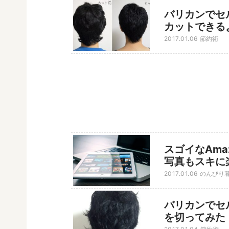
バリカンでセ
カットできる
2017.01.06
節約術
スゴイなAma
写真もスキに
2017.01.06
のんびり
バリカンでセ
を切ってみた