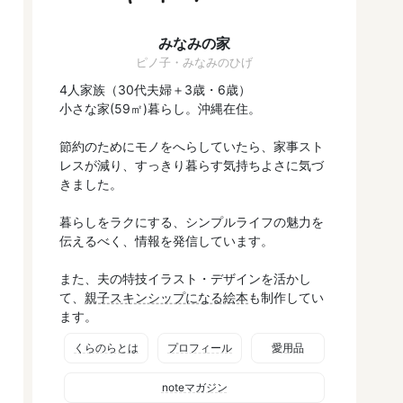
みなみの家
ピノ子・みなみのひげ
4人家族（30代夫婦＋3歳・6歳）
小さな家(59㎡)暮らし。沖縄在住。
節約のためにモノをへらしていたら、家事スト
レスが減り、すっきり暮らす気持ちよさに気づ
きました。
暮らしをラクにする、シンプルライフの魅力を
伝えるべく、情報を発信しています。
また、夫の特技イラスト・デザインを活かし
て、
親子スキンシップになる絵本
も制作してい
ます。
くらのらとは
プロフィール
愛用品
noteマガジン