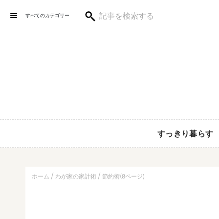
すべてのカテゴリー
すっきり暮らす
ホーム
わが家の家計術
節約術(8ページ)