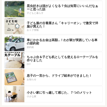
昆虫好きは頭がよくなる？虫は知育にいいんだなぁ
ーと思った話
子どもと暮らす
子ども服の古着屋さん「キャリーオン」で激安で洋
服が買えた！
おトク情報
車にかかるお金は高額…！わが家が実践している車
の節約術
節約術
ちゃぶ台＆子ども机としても使えるローテーブルを
作りました
DIY
息子の一言から、ドライブ絵本ができました！
お知らせ
小さい家に引っ越して感じた、７つのメリット
小さな家