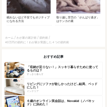
眠れないほど不安でもポジティブ
取り越し苦労の「がんばり過ぎ」
になれる方法
はケンカの素
ホーム
わが家の家計術
節約術
40万円の節約に！わが家が実践した４つの節約術
おすすめ記事
「収納が足りない！」スッキリ暮らすために使って
るものは？
すっきり暮らす
リビングにソファが欲しかったけど…結局、ベッド
にした！
インテリア
６歳のオンライン英会話は、Novakid（ノバキッ
ド）に決めた！