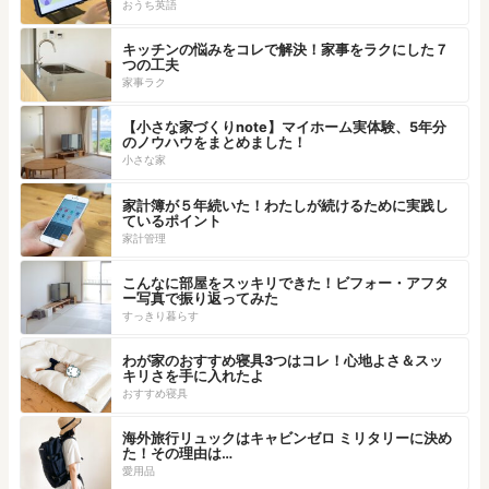
おうち英語
キッチンの悩みをコレで解決！家事をラクにした７
つの工夫
家事ラク
【小さな家づくりnote】マイホーム実体験、5年分
のノウハウをまとめました！
小さな家
家計簿が５年続いた！わたしが続けるために実践し
ているポイント
家計管理
こんなに部屋をスッキリできた！ビフォー・アフタ
ー写真で振り返ってみた
すっきり暮らす
わが家のおすすめ寝具3つはコレ！心地よさ＆スッ
キリさを手に入れたよ
おすすめ寝具
海外旅行リュックはキャビンゼロ ミリタリーに決め
た！その理由は…
愛用品