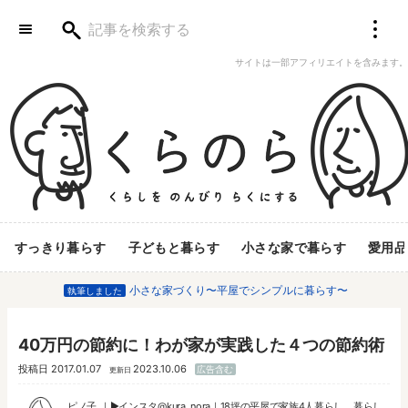
サイトは一部アフィリエイトを含みます。
すっきり暮らす
子どもと暮らす
小さな家で暮らす
愛用品
小さな家づくり〜平屋でシンプルに暮らす〜
執筆しました
40万円の節約に！わが家が実践した４つの節約術
投稿日
2017.01.07
2023.10.06
広告含む
更新日
ピノ子
▶︎
インスタ@kura_nora
｜18坪の平屋で家族4人暮らし。暮らし