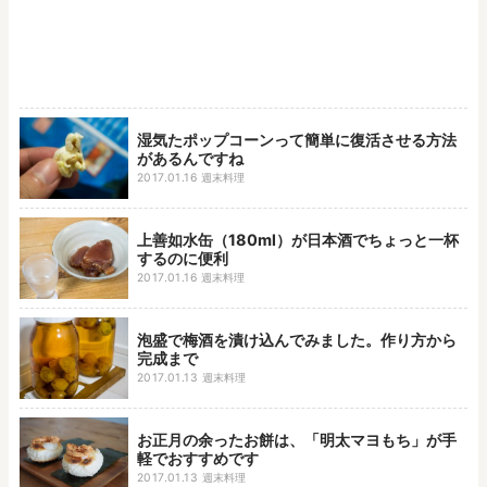
湿気たポップコーンって簡単に復活させる方法
があるんですね
2017.01.16
週末料理
上善如水缶（180ml）が日本酒でちょっと一杯
するのに便利
2017.01.16
週末料理
泡盛で梅酒を漬け込んでみました。作り方から
完成まで
2017.01.13
週末料理
お正月の余ったお餅は、「明太マヨもち」が手
軽でおすすめです
2017.01.13
週末料理