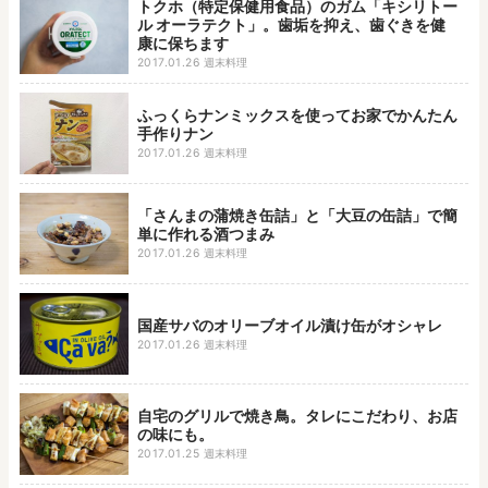
トクホ（特定保健用食品）のガム「キシリトー
ル オーラテクト」。歯垢を抑え、歯ぐきを健
康に保ちます
2017.01.26
週末料理
ふっくらナンミックスを使ってお家でかんたん
手作りナン
2017.01.26
週末料理
「さんまの蒲焼き缶詰」と「大豆の缶詰」で簡
単に作れる酒つまみ
2017.01.26
週末料理
国産サバのオリーブオイル漬け缶がオシャレ
2017.01.26
週末料理
自宅のグリルで焼き鳥。タレにこだわり、お店
の味にも。
2017.01.25
週末料理