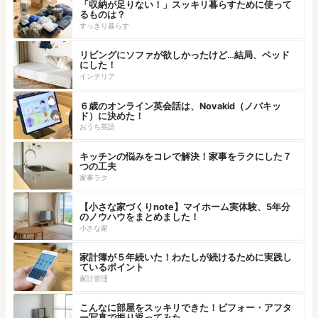
「収納が足りない！」スッキリ暮らすために使って
るものは？
すっきり暮らす
リビングにソファが欲しかったけど…結局、ベッド
にした！
インテリア
６歳のオンライン英会話は、Novakid（ノバキッ
ド）に決めた！
おうち英語
キッチンの悩みをコレで解決！家事をラクにした７
つの工夫
家事ラク
【小さな家づくりnote】マイホーム実体験、5年分
のノウハウをまとめました！
小さな家
家計簿が５年続いた！わたしが続けるために実践し
ているポイント
家計管理
こんなに部屋をスッキリできた！ビフォー・アフタ
ー写真で振り返ってみた