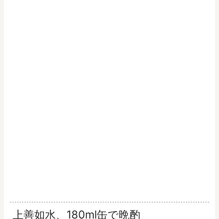
上善如水、180ml缶で晩酌