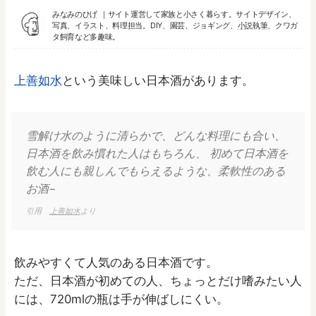
みなみのひげ
サイト運営して家族と小さく暮らす。サイトデザイン、
写真、イラスト、料理担当。DIY、園芸、ジョギング、
小説執筆
、クワガ
タ飼育など多趣味。
上善如水
という美味しい日本酒があります。
雪解け水のように清らかで、どんな料理にも合い、
日本酒を飲み慣れた人はもちろん、 初めて日本酒を
飲む人にも親しんでもらえるような、柔軟性のある
お酒−
引用
上善如水
より
飲みやすくて人気のある日本酒です。
ただ、日本酒が初めての人、ちょっとだけ嗜みたい人
には、720mlの瓶は手が伸ばしにくい。