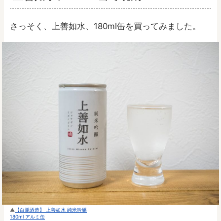
さっそく、上善如水、180ml缶を買ってみました。
【白瀧酒造】 上善如水 純米吟醸
180ml アルミ缶