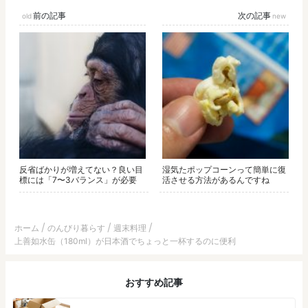
前の記事
次の記事
反省ばかりが増えてない？良い目
湿気たポップコーンって簡単に復
標には「7〜3バランス」が必要
活させる方法があるんですね
ホーム
のんびり暮らす
週末料理
上善如水缶（180ml）が日本酒でちょっと一杯するのに便利
おすすめ記事