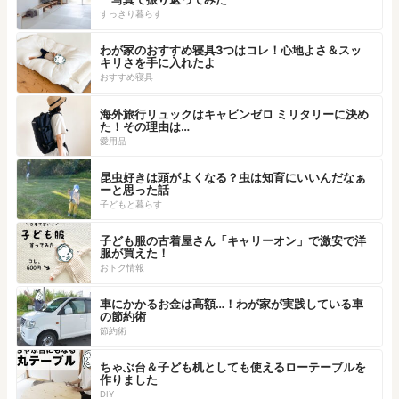
すっきり暮らす
わが家のおすすめ寝具3つはコレ！心地よさ＆スッ
キリさを手に入れたよ
おすすめ寝具
海外旅行リュックはキャビンゼロ ミリタリーに決め
た！その理由は…
愛用品
昆虫好きは頭がよくなる？虫は知育にいいんだなぁ
ーと思った話
子どもと暮らす
子ども服の古着屋さん「キャリーオン」で激安で洋
服が買えた！
おトク情報
車にかかるお金は高額…！わが家が実践している車
の節約術
節約術
ちゃぶ台＆子ども机としても使えるローテーブルを
作りました
DIY