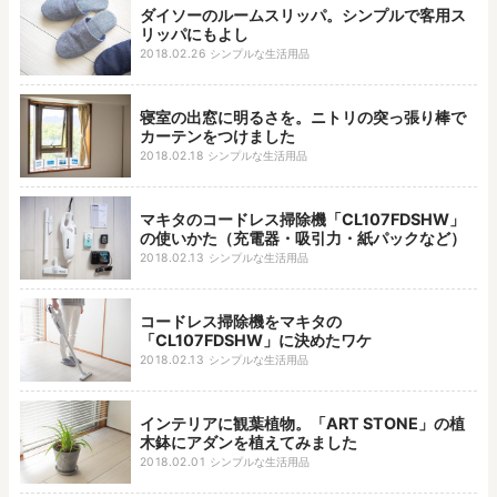
ダイソーのルームスリッパ。シンプルで客用ス
リッパにもよし
2018.02.26
シンプルな生活用品
寝室の出窓に明るさを。ニトリの突っ張り棒で
カーテンをつけました
2018.02.18
シンプルな生活用品
マキタのコードレス掃除機「CL107FDSHW」
の使いかた（充電器・吸引力・紙パックなど）
2018.02.13
シンプルな生活用品
コードレス掃除機をマキタの
「CL107FDSHW」に決めたワケ
2018.02.13
シンプルな生活用品
インテリアに観葉植物。「ART STONE」の植
木鉢にアダンを植えてみました
2018.02.01
シンプルな生活用品