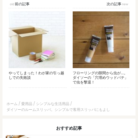
前の記事
次の記事
やってしまった！わが家の引っ越
フローリングの隙間から虫が…。
しでの失敗談
ダイソーの「穴埋めウッドパテ」
で虫を撃退！
ホーム
愛用品
シンプルな生活用品
ダイソーのルームスリッパ。シンプルで客用スリッパにもよし
おすすめ記事