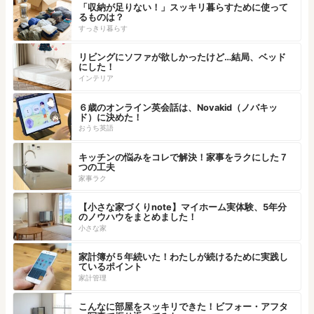
「収納が足りない！」スッキリ暮らすために使って
るものは？
すっきり暮らす
リビングにソファが欲しかったけど…結局、ベッド
にした！
インテリア
６歳のオンライン英会話は、Novakid（ノバキッ
ド）に決めた！
おうち英語
キッチンの悩みをコレで解決！家事をラクにした７
つの工夫
家事ラク
【小さな家づくりnote】マイホーム実体験、5年分
のノウハウをまとめました！
小さな家
家計簿が５年続いた！わたしが続けるために実践し
ているポイント
家計管理
こんなに部屋をスッキリできた！ビフォー・アフタ