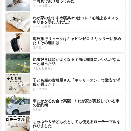
ー写真で振り返ってみた
すっきり暮らす
わが家のおすすめ寝具3つはコレ！心地よさ＆スッ
キリさを手に入れたよ
おすすめ寝具
海外旅行リュックはキャビンゼロ ミリタリーに決め
た！その理由は…
愛用品
昆虫好きは頭がよくなる？虫は知育にいいんだなぁ
ーと思った話
子どもと暮らす
子ども服の古着屋さん「キャリーオン」で激安で洋
服が買えた！
おトク情報
車にかかるお金は高額…！わが家が実践している車
の節約術
節約術
ちゃぶ台＆子ども机としても使えるローテーブルを
作りました
DIY