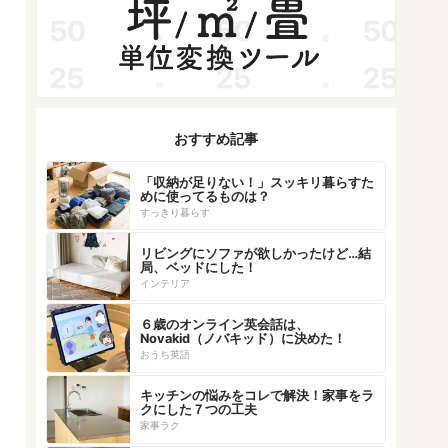
おすすめ記事
「収納が足りない！」スッキリ暮らすた
めに使ってるものは？
すっきり暮らす
リビングにソファが欲しかったけど…結
局、ベッドにした！
インテリア
６歳のオンライン英会話は、
Novakid（ノバキッド）に決めた！
おうち英語
キッチンの悩みをコレで解決！家事をラ
クにした７つの工夫
家事ラク