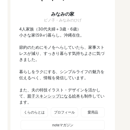
みなみの家
ピノ子・みなみのひげ
4人家族（30代夫婦＋3歳・6歳）
小さな家(59㎡)暮らし。沖縄在住。
節約のためにモノをへらしていたら、家事スト
レスが減り、すっきり暮らす気持ちよさに気づ
きました。
暮らしをラクにする、シンプルライフの魅力を
伝えるべく、情報を発信しています。
また、夫の特技イラスト・デザインを活かし
て、
親子スキンシップになる絵本
も制作してい
ます。
くらのらとは
プロフィール
愛用品
noteマガジン