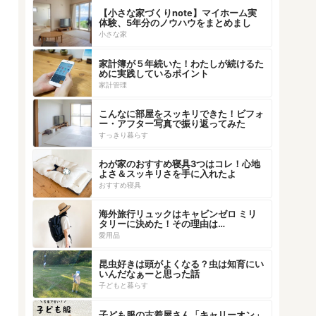
【小さな家づくりnote】マイホーム実
体験、5年分のノウハウをまとめまし
た！
小さな家
家計簿が５年続いた！わたしが続けるた
めに実践しているポイント
家計管理
こんなに部屋をスッキリできた！ビフォ
ー・アフター写真で振り返ってみた
すっきり暮らす
わが家のおすすめ寝具3つはコレ！心地
よさ＆スッキリさを手に入れたよ
おすすめ寝具
海外旅行リュックはキャビンゼロ ミリ
タリーに決めた！その理由は…
愛用品
昆虫好きは頭がよくなる？虫は知育にい
いんだなぁーと思った話
子どもと暮らす
子ども服の古着屋さん「キャリーオン」