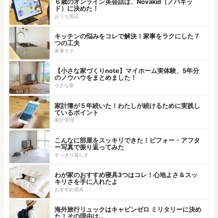
６歳のオンライン英会話は、Novakid（ノバキッ
ド）に決めた！
おうち英語
キッチンの悩みをコレで解決！家事をラクにした７
つの工夫
家事ラク
【小さな家づくりnote】マイホーム実体験、5年分
のノウハウをまとめました！
小さな家
家計簿が５年続いた！わたしが続けるために実践し
ているポイント
家計管理
こんなに部屋をスッキリできた！ビフォー・アフタ
ー写真で振り返ってみた
すっきり暮らす
わが家のおすすめ寝具3つはコレ！心地よさ＆スッ
キリさを手に入れたよ
おすすめ寝具
海外旅行リュックはキャビンゼロ ミリタリーに決め
た！その理由は…