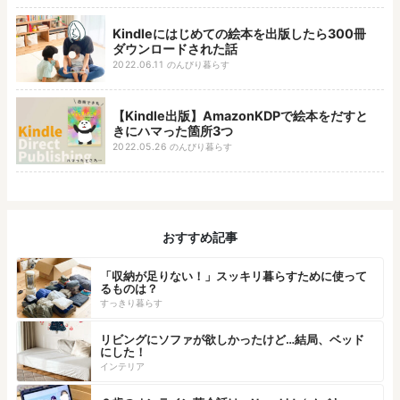
Kindleにはじめての絵本を出版したら300冊
ダウンロードされた話
2022.06.11
のんびり暮らす
【Kindle出版】AmazonKDPで絵本をだすと
きにハマった箇所3つ
2022.05.26
のんびり暮らす
おすすめ記事
「収納が足りない！」スッキリ暮らすために使って
るものは？
すっきり暮らす
リビングにソファが欲しかったけど…結局、ベッド
にした！
インテリア