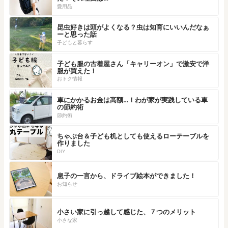
愛用品
昆虫好きは頭がよくなる？虫は知育にいいんだなぁ
ーと思った話
子どもと暮らす
子ども服の古着屋さん「キャリーオン」で激安で洋
服が買えた！
おトク情報
車にかかるお金は高額…！わが家が実践している車
の節約術
節約術
ちゃぶ台＆子ども机としても使えるローテーブルを
作りました
DIY
息子の一言から、ドライブ絵本ができました！
お知らせ
小さい家に引っ越して感じた、７つのメリット
小さな家