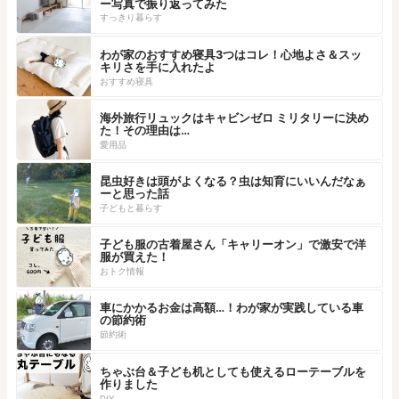
ー写真で振り返ってみた
すっきり暮らす
わが家のおすすめ寝具3つはコレ！心地よさ＆スッ
キリさを手に入れたよ
おすすめ寝具
海外旅行リュックはキャビンゼロ ミリタリーに決め
た！その理由は…
愛用品
昆虫好きは頭がよくなる？虫は知育にいいんだなぁ
ーと思った話
子どもと暮らす
子ども服の古着屋さん「キャリーオン」で激安で洋
服が買えた！
おトク情報
車にかかるお金は高額…！わが家が実践している車
の節約術
節約術
ちゃぶ台＆子ども机としても使えるローテーブルを
作りました
DIY