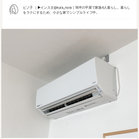
ピノ子
▶︎
インスタ@kura_nora
｜18坪の平屋で家族4人暮らし。暮らし
をラクにするため、小さな家でシンプルライフ中。