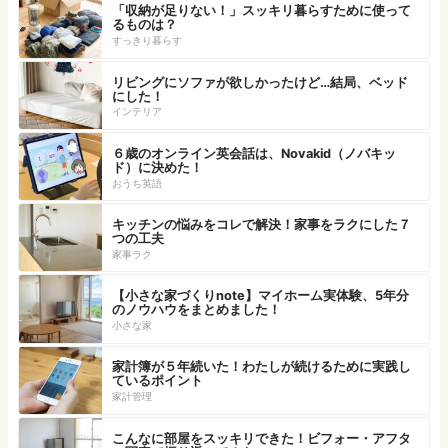
「収納が足りない！」スッキリ暮らすために使って
るものは？
すっきり暮らす
リビングにソファが欲しかったけど…結局、ベッド
にした！
インテリア
６歳のオンライン英会話は、Novakid（ノバキッ
ド）に決めた！
おうち英語
キッチンの悩みをコレで解決！家事をラクにした７
つの工夫
家事ラク
【小さな家づくりnote】マイホーム実体験、5年分
のノウハウをまとめました！
小さな家
家計簿が５年続いた！わたしが続けるために実践し
ているポイント
家計管理
こんなに部屋をスッキリできた！ビフォー・アフタ