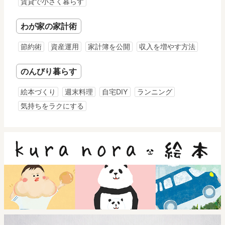
賃貸で小さく暮らす
わが家の家計術
節約術
資産運用
家計簿を公開
収入を増やす方法
のんびり暮らす
絵本づくり
週末料理
自宅DIY
ランニング
気持ちをラクにする