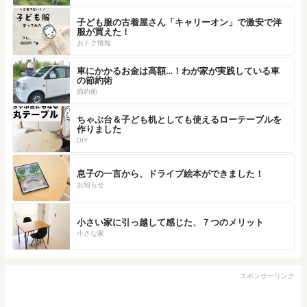
子ども服の古着屋さん「キャリーオン」で激安で洋
服が買えた！
おトク情報
車にかかるお金は高額…！わが家が実践している車
の節約術
節約術
ちゃぶ台＆子ども机としても使えるローテーブルを
作りました
DIY
息子の一言から、ドライブ絵本ができました！
お知らせ
小さい家に引っ越して感じた、７つのメリット
小さな家
スポンサーリンク