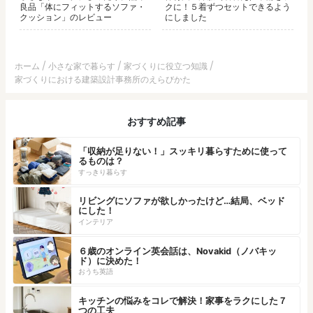
良品「体にフィットするソファ・
クに！５着ずつセットできるよう
クッション」のレビュー
にしました
ホーム
小さな家で暮らす
家づくりに役立つ知識
家づくりにおける建築設計事務所のえらびかた
おすすめ記事
「収納が足りない！」スッキリ暮らすために使って
るものは？
すっきり暮らす
リビングにソファが欲しかったけど…結局、ベッド
にした！
インテリア
６歳のオンライン英会話は、Novakid（ノバキッ
ド）に決めた！
おうち英語
キッチンの悩みをコレで解決！家事をラクにした７
つの工夫