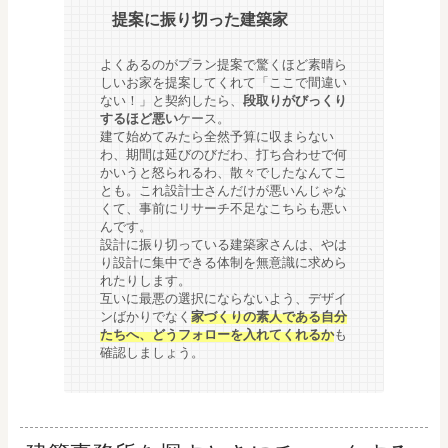
提案に振り切った建築家
よくあるのがプラン提案で驚くほど素晴ら
しいお家を提案してくれて「ここで間違い
ない！」と契約したら、
段取りがびっくり
するほど悪い
ケース。
建て始めてみたら全然予算に収まらない
わ、期間は延びのびだわ、打ち合わせで何
かいうと怒られるわ、散々でしたなんてこ
とも。これ設計士さんだけが悪いんじゃな
くて、事前にリサーチ不足なこちらも悪い
んです。
設計に振り切っている建築家さんは、やは
り設計に集中できる体制を無意識に求めら
れたりします。
互いに最悪の選択にならないよう、デザイ
ンばかりでなく
家づくりの素人である自分
たちへ、どうフォローを入れてくれるか
も
確認しましょう。