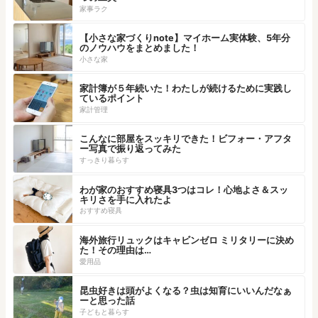
家事ラク
【小さな家づくりnote】マイホーム実体験、5年分
のノウハウをまとめました！
小さな家
家計簿が５年続いた！わたしが続けるために実践し
ているポイント
家計管理
こんなに部屋をスッキリできた！ビフォー・アフタ
ー写真で振り返ってみた
すっきり暮らす
わが家のおすすめ寝具3つはコレ！心地よさ＆スッ
キリさを手に入れたよ
おすすめ寝具
海外旅行リュックはキャビンゼロ ミリタリーに決め
た！その理由は…
愛用品
昆虫好きは頭がよくなる？虫は知育にいいんだなぁ
ーと思った話
子どもと暮らす