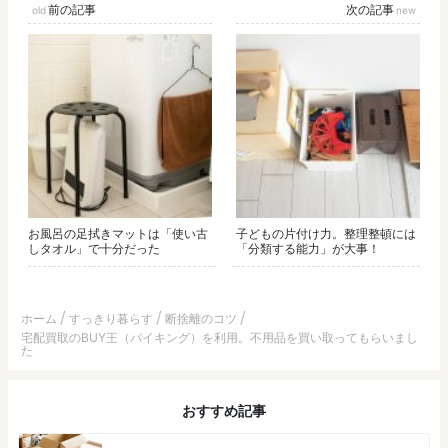
前の記事
次の記事
お風呂の足拭きマットは「使い古
子どもの片付け力。整理整頓には
しタオル」で十分だった
「分類する能力」が大事！
ホーム
すっきり暮らす
断捨離のコツ
宅配買取のBUY王（バイキング）を利用。不用品を買い取ってもらいまし
た
おすすめ記事