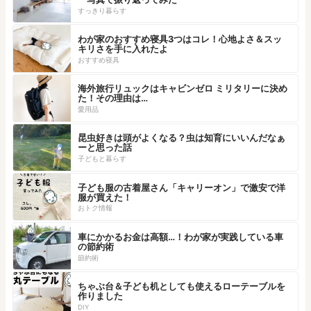
すっきり暮らす
わが家のおすすめ寝具3つはコレ！心地よさ＆スッ
キリさを手に入れたよ
おすすめ寝具
海外旅行リュックはキャビンゼロ ミリタリーに決め
た！その理由は…
愛用品
昆虫好きは頭がよくなる？虫は知育にいいんだなぁ
ーと思った話
子どもと暮らす
子ども服の古着屋さん「キャリーオン」で激安で洋
服が買えた！
おトク情報
車にかかるお金は高額…！わが家が実践している車
の節約術
節約術
ちゃぶ台＆子ども机としても使えるローテーブルを
作りました
DIY