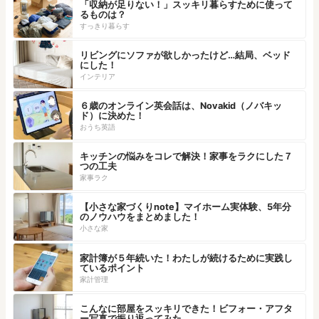
「収納が足りない！」スッキリ暮らすために使って
るものは？
すっきり暮らす
リビングにソファが欲しかったけど…結局、ベッド
にした！
インテリア
６歳のオンライン英会話は、Novakid（ノバキッ
ド）に決めた！
おうち英語
キッチンの悩みをコレで解決！家事をラクにした７
つの工夫
家事ラク
【小さな家づくりnote】マイホーム実体験、5年分
のノウハウをまとめました！
小さな家
家計簿が５年続いた！わたしが続けるために実践し
ているポイント
家計管理
こんなに部屋をスッキリできた！ビフォー・アフタ
ー写真で振り返ってみた