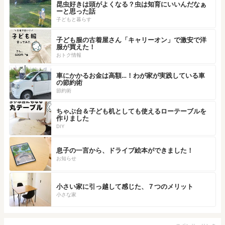
昆虫好きは頭がよくなる？虫は知育にいいんだなぁ
ーと思った話
子どもと暮らす
子ども服の古着屋さん「キャリーオン」で激安で洋
服が買えた！
おトク情報
車にかかるお金は高額…！わが家が実践している車
の節約術
節約術
ちゃぶ台＆子ども机としても使えるローテーブルを
作りました
DIY
息子の一言から、ドライブ絵本ができました！
お知らせ
小さい家に引っ越して感じた、７つのメリット
小さな家