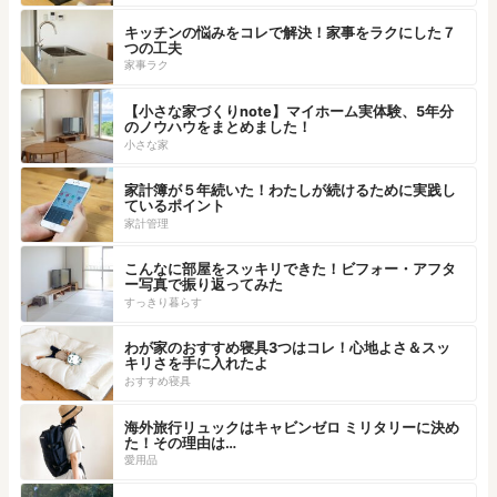
キッチンの悩みをコレで解決！家事をラクにした７
つの工夫
家事ラク
【小さな家づくりnote】マイホーム実体験、5年分
のノウハウをまとめました！
小さな家
家計簿が５年続いた！わたしが続けるために実践し
ているポイント
家計管理
こんなに部屋をスッキリできた！ビフォー・アフタ
ー写真で振り返ってみた
すっきり暮らす
わが家のおすすめ寝具3つはコレ！心地よさ＆スッ
キリさを手に入れたよ
おすすめ寝具
海外旅行リュックはキャビンゼロ ミリタリーに決め
た！その理由は…
愛用品