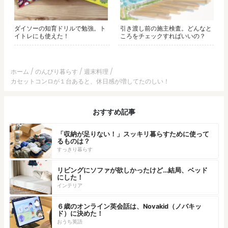
ダイソーの知育ドリルで勉強。ト
引き渡し前の施主検査。どんなと
イトレにも使えた！
ころをチェックすればいいの？
ホーム
のんびり暮らす
週末料理
カセットコンロが１台あると、休日感が増してたのしい！
おすすめ記事
「収納が足りない！」スッキリ暮らすために使って
るものは？
すっきり暮らす
リビングにソファが欲しかったけど…結局、ベッド
にした！
インテリア
６歳のオンライン英会話は、Novakid（ノバキッ
ド）に決めた！
おうち英語