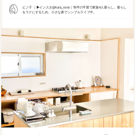
ピノ子
▶︎
インスタ@kura_nora
｜18坪の平屋で家族4人暮らし。暮らし
をラクにするため、小さな家でシンプルライフ中。