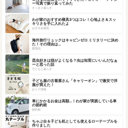
ー写真で振り返ってみた
すっきり暮らす
わが家のおすすめ寝具3つはコレ！心地よさ＆スッ
キリさを手に入れたよ
おすすめ寝具
海外旅行リュックはキャビンゼロ ミリタリーに決め
た！その理由は…
愛用品
昆虫好きは頭がよくなる？虫は知育にいいんだなぁ
ーと思った話
子どもと暮らす
子ども服の古着屋さん「キャリーオン」で激安で洋
服が買えた！
おトク情報
車にかかるお金は高額…！わが家が実践している車
の節約術
節約術
ちゃぶ台＆子ども机としても使えるローテーブルを
作りました