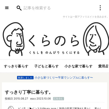
サイトは一部アフィリエイトを含みます。
すっきり暮らす
子どもと暮らす
小さな家で暮らす
愛用品
小さな家づくり〜平屋でシンプルに暮らす〜
執筆しました
すっきり丁寧に暮らす。
投稿日
2015.08.27
2023.10.06
広告含む
更新日
ピノ子
▶︎
インスタ@kura_nora
｜18坪の平屋で家族4人暮らし。暮らし