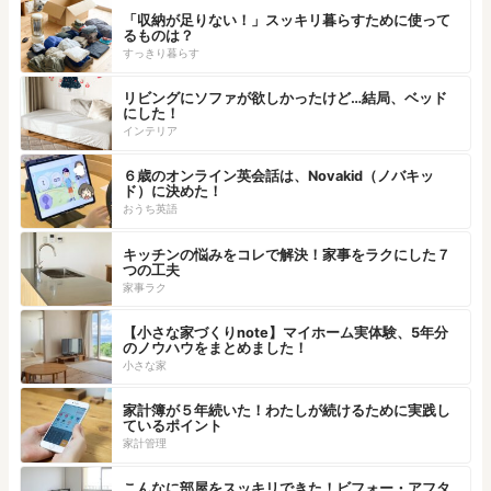
「収納が足りない！」スッキリ暮らすために使って
るものは？
すっきり暮らす
リビングにソファが欲しかったけど…結局、ベッド
にした！
インテリア
６歳のオンライン英会話は、Novakid（ノバキッ
ド）に決めた！
おうち英語
キッチンの悩みをコレで解決！家事をラクにした７
つの工夫
家事ラク
【小さな家づくりnote】マイホーム実体験、5年分
のノウハウをまとめました！
小さな家
家計簿が５年続いた！わたしが続けるために実践し
ているポイント
家計管理
こんなに部屋をスッキリできた！ビフォー・アフタ