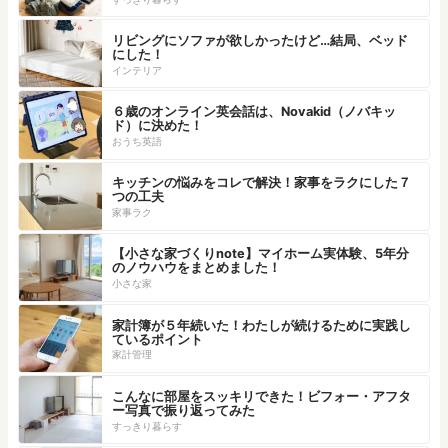
リビングにソファが欲しかったけど…結局、ベッド
にした！
インテリア
６歳のオンライン英会話は、Novakid（ノバキッ
ド）に決めた！
おうち英語
キッチンの悩みをコレで解決！家事をラクにした７
つの工夫
家事ラク
【小さな家づくりnote】マイホーム実体験、5年分
のノウハウをまとめました！
小さな家
家計簿が５年続いた！わたしが続けるために実践し
ているポイント
家計管理
こんなに部屋をスッキリできた！ビフォー・アフタ
ー写真で振り返ってみた
すっきり暮らす