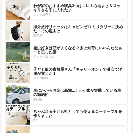
わが家のおすすめ寝具3つはコレ！心地よさ＆スッ
キリさを手に入れたよ
おすすめ寝具
海外旅行リュックはキャビンゼロ ミリタリーに決め
た！その理由は…
愛用品
昆虫好きは頭がよくなる？虫は知育にいいんだなぁ
ーと思った話
子どもと暮らす
子ども服の古着屋さん「キャリーオン」で激安で洋
服が買えた！
おトク情報
車にかかるお金は高額…！わが家が実践している車
の節約術
節約術
ちゃぶ台＆子ども机としても使えるローテーブルを
作りました
DIY