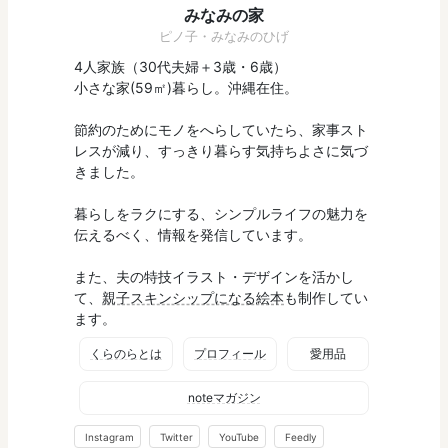
みなみの家
ピノ子・みなみのひげ
4人家族（30代夫婦＋3歳・6歳）
小さな家(59㎡)暮らし。沖縄在住。
節約のためにモノをへらしていたら、家事スト
レスが減り、すっきり暮らす気持ちよさに気づ
きました。
暮らしをラクにする、シンプルライフの魅力を
伝えるべく、情報を発信しています。
また、夫の特技イラスト・デザインを活かし
て、
親子スキンシップになる絵本
も制作してい
ます。
くらのらとは
プロフィール
愛用品
noteマガジン
Instagram
Twitter
YouTube
Feedly