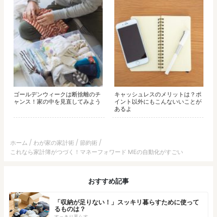
ゴールデンウィークは断捨離のチ
キャッシュレスのメリットは？ポ
ャンス！家の中を見直してみよう
イント以外にもこんないいことが
あるよ
ホーム
わが家の家計術
節約術
これなら家計簿がつづく！マネーフォワード MEの自動化がすごい
おすすめ記事
「収納が足りない！」スッキリ暮らすために使って
るものは？
すっきり暮らす