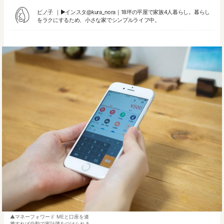
ピノ子
▶︎
インスタ@kura_nora
｜18坪の平屋で家族4人暮らし。暮らし
をラクにするため、小さな家でシンプルライフ中。
マネーフォワード MEと口座を連
携すれば自動で家計簿をつけられる