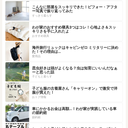
こんなに部屋をスッキリできた！ビフォー・アフタ
ー写真で振り返ってみた
すっきり暮らす
わが家のおすすめ寝具3つはコレ！心地よさ＆スッ
キリさを手に入れたよ
おすすめ寝具
海外旅行リュックはキャビンゼロ ミリタリーに決め
た！その理由は…
愛用品
昆虫好きは頭がよくなる？虫は知育にいいんだなぁ
ーと思った話
子どもと暮らす
子ども服の古着屋さん「キャリーオン」で激安で洋
服が買えた！
おトク情報
車にかかるお金は高額…！わが家が実践している車
の節約術
節約術