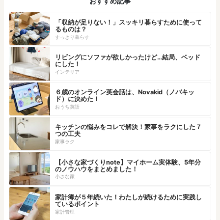
おすすめ記事
「収納が足りない！」スッキリ暮らすために使って
るものは？
すっきり暮らす
リビングにソファが欲しかったけど…結局、ベッド
にした！
インテリア
６歳のオンライン英会話は、Novakid（ノバキッ
ド）に決めた！
おうち英語
キッチンの悩みをコレで解決！家事をラクにした７
つの工夫
家事ラク
【小さな家づくりnote】マイホーム実体験、5年分
のノウハウをまとめました！
小さな家
家計簿が５年続いた！わたしが続けるために実践し
ているポイント
家計管理