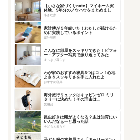
【小さな家づくりnote】マイホーム実
体験、5年分のノウハウをまとめまし
た！
小さな家
家計簿が５年続いた！わたしが続けるた
めに実践しているポイント
家計管理
こんなに部屋をスッキリできた！ビフォ
ー・アフター写真で振り返ってみた
すっきり暮らす
わが家のおすすめ寝具3つはコレ！心地
よさ＆スッキリさを手に入れたよ
おすすめ寝具
海外旅行リュックはキャビンゼロ ミリ
タリーに決めた！その理由は…
愛用品
昆虫好きは頭がよくなる？虫は知育にい
いんだなぁーと思った話
子どもと暮らす
子ども服の古着屋さん「キャリーオン」