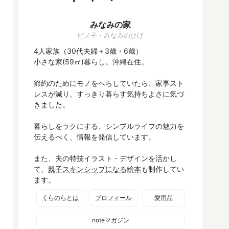
みなみの家
ピノ子・みなみのひげ
4人家族（30代夫婦＋3歳・6歳）
小さな家(59㎡)暮らし。沖縄在住。
節約のためにモノをへらしていたら、家事スト
レスが減り、すっきり暮らす気持ちよさに気づ
きました。
暮らしをラクにする、シンプルライフの魅力を
伝えるべく、情報を発信しています。
また、夫の特技イラスト・デザインを活かし
て、
親子スキンシップになる絵本
も制作してい
ます。
くらのらとは
プロフィール
愛用品
noteマガジン