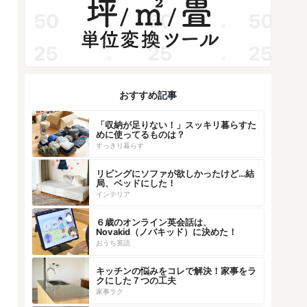
おすすめ記事
「収納が足りない！」スッキリ暮らすた
めに使ってるものは？
すっきり暮らす
リビングにソファが欲しかったけど…結
局、ベッドにした！
インテリア
６歳のオンライン英会話は、
Novakid（ノバキッド）に決めた！
おうち英語
キッチンの悩みをコレで解決！家事をラ
クにした７つの工夫
家事ラク