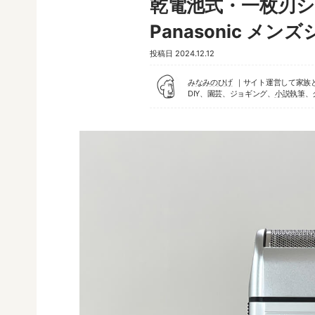
乾電池式・一枚刃
Panasonic メンズ
投稿日
2024.12.12
みなみのひげ
サイト運営して家族
DIY、園芸、ジョギング、
小説執筆
、