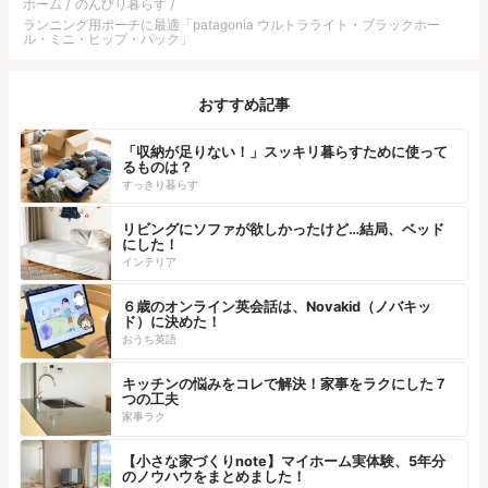
ホーム
のんびり暮らす
ランニング用ポーチに最適「patagonia ウルトラライト・ブラックホー
ル・ミニ・ヒップ・パック」
おすすめ記事
「収納が足りない！」スッキリ暮らすために使って
るものは？
すっきり暮らす
リビングにソファが欲しかったけど…結局、ベッド
にした！
インテリア
６歳のオンライン英会話は、Novakid（ノバキッ
ド）に決めた！
おうち英語
キッチンの悩みをコレで解決！家事をラクにした７
つの工夫
家事ラク
【小さな家づくりnote】マイホーム実体験、5年分
のノウハウをまとめました！