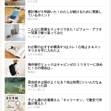
小さな家
家計簿が５年続いた！わたしが続けるために実践し
ているポイント
家計管理
こんなに部屋をスッキリできた！ビフォー・アフタ
ー写真で振り返ってみた
すっきり暮らす
わが家のおすすめ寝具3つはコレ！心地よさ＆スッ
キリさを手に入れたよ
おすすめ寝具
海外旅行リュックはキャビンゼロ ミリタリーに決め
た！その理由は…
愛用品
昆虫好きは頭がよくなる？虫は知育にいいんだなぁ
ーと思った話
子どもと暮らす
子ども服の古着屋さん「キャリーオン」で激安で洋
服が買えた！
おトク情報