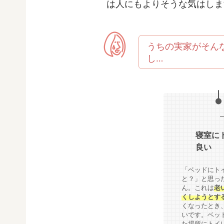
は人にもよりそうな気はしま
うちの実家がそん
し…
寝室に
良い
「ベッドにト
と？」と思っ
ん。これは
老
くしようとす
くなったとき
いです。ベッ
た場所にトイ