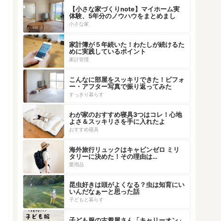
【小さな家づくりnote】マイホーム実
体験、5年分のノウハウをまとめまし
た！
小さな家
家計簿が５年続いた！わたしが続けるた
めに実践しているポイント
家計管理
こんなに部屋をスッキリできた！ビフォ
ー・アフター写真で振り返ってみた
すっきり暮らす
わが家のおすすめ寝具3つはコレ！心地
よさ＆スッキリさを手に入れたよ
おすすめ寝具
海外旅行リュックはキャビンゼロ ミリ
タリーに決めた！その理由は…
愛用品
昆虫好きは頭がよくなる？虫は知育にい
いんだなぁーと思った話
子どもと暮らす
子ども服の古着屋さん「キャリーオン」