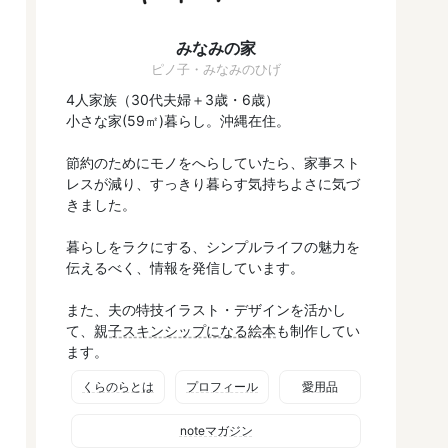
みなみの家
ピノ子・みなみのひげ
4人家族（30代夫婦＋3歳・6歳）
小さな家(59㎡)暮らし。沖縄在住。
節約のためにモノをへらしていたら、家事スト
レスが減り、すっきり暮らす気持ちよさに気づ
きました。
暮らしをラクにする、シンプルライフの魅力を
伝えるべく、情報を発信しています。
また、夫の特技イラスト・デザインを活かし
て、
親子スキンシップになる絵本
も制作してい
ます。
くらのらとは
プロフィール
愛用品
noteマガジン