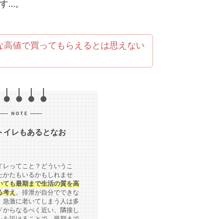
す…。
な高値で買ってもらえるとは思えない
トイレもあるとなお
イレってこと？どういうこ
たかたもいるかもしれませ
いても最期まで生活の質を高
る考え
。排泄が自分でできな
、急激に老いてしまう人は多
ドからなるべく近い、隣接し
レを設けることで、最期まで