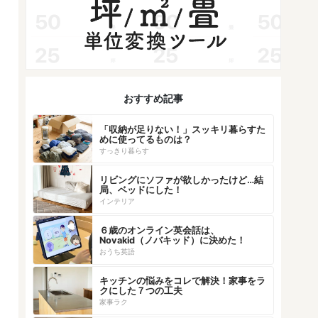
おすすめ記事
「収納が足りない！」スッキリ暮らすた
めに使ってるものは？
すっきり暮らす
リビングにソファが欲しかったけど…結
局、ベッドにした！
インテリア
６歳のオンライン英会話は、
Novakid（ノバキッド）に決めた！
おうち英語
キッチンの悩みをコレで解決！家事をラ
クにした７つの工夫
家事ラク