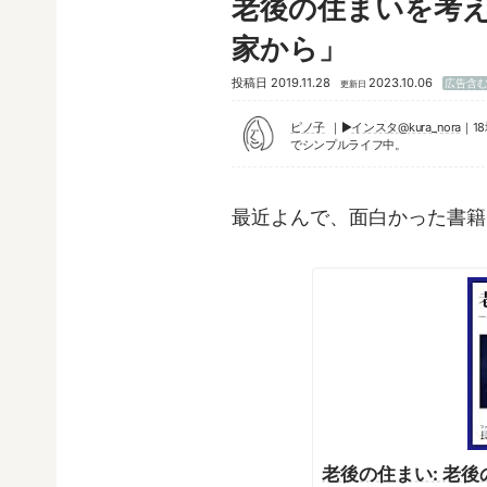
老後の住まいを考
家から」
投稿日
2019.11.28
2023.10.06
広告含
更新日
ピノ子
▶︎
インスタ@kura_nora
｜1
でシンプルライフ中。
最近よんで、面白かった書籍
老後の住まい: 老