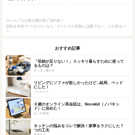
ホーム
わが家の家計術
節約術
節約を本気でつづけたいなら「ストレスの反動には勝てない」と心得るべ
し
おすすめ記事
「収納が足りない！」スッキリ暮らすために使って
るものは？
すっきり暮らす
リビングにソファが欲しかったけど…結局、ベッド
にした！
インテリア
６歳のオンライン英会話は、Novakid（ノバキッ
ド）に決めた！
おうち英語
キッチンの悩みをコレで解決！家事をラクにした７
つの工夫
家事ラク