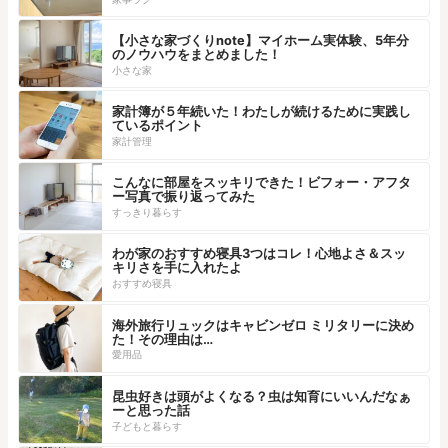
【小さな家づくりnote】マイホーム実体験、5年分
のノウハウをまとめました！
小さな家
家計簿が５年続いた！わたしが続けるために実践し
ているポイント
家計管理
こんなに部屋をスッキリできた！ビフォー・アフタ
ー写真で振り返ってみた
すっきり暮らす
わが家のおすすめ寝具3つはコレ！心地よさ＆スッ
キリさを手に入れたよ
おすすめ寝具
海外旅行リュックはキャビンゼロ ミリタリーに決め
た！その理由は…
愛用品
昆虫好きは頭がよくなる？虫は知育にいいんだなぁ
ーと思った話
子どもと暮らす