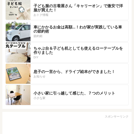
子ども服の古着屋さん「キャリーオン」で激安で洋
服が買えた！
おトク情報
車にかかるお金は高額…！わが家が実践している車
の節約術
節約術
ちゃぶ台＆子ども机としても使えるローテーブルを
作りました
DIY
息子の一言から、ドライブ絵本ができました！
お知らせ
小さい家に引っ越して感じた、７つのメリット
小さな家
スポンサーリンク