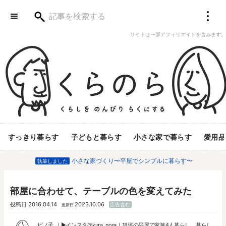
サイトは一部アフィリエイトを含みます。
すっきり暮らす
子どもと暮らす
小さな家で暮らす
愛用品
小さな家づくり〜平屋でシンプルに暮らす〜
執筆しました
部屋に合わせて、テーブルの色を変えてみた
投稿日
2016.04.14
2023.10.06
広告含む
更新日
ピノ子
▶︎
インスタ@kura_nora
｜18坪の平屋で家族4人暮らし。暮らし