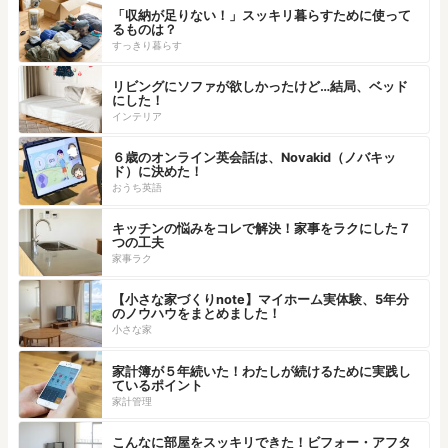
「収納が足りない！」スッキリ暮らすために使って
るものは？
すっきり暮らす
リビングにソファが欲しかったけど…結局、ベッド
にした！
インテリア
６歳のオンライン英会話は、Novakid（ノバキッ
ド）に決めた！
おうち英語
キッチンの悩みをコレで解決！家事をラクにした７
つの工夫
家事ラク
【小さな家づくりnote】マイホーム実体験、5年分
のノウハウをまとめました！
小さな家
家計簿が５年続いた！わたしが続けるために実践し
ているポイント
家計管理
こんなに部屋をスッキリできた！ビフォー・アフタ