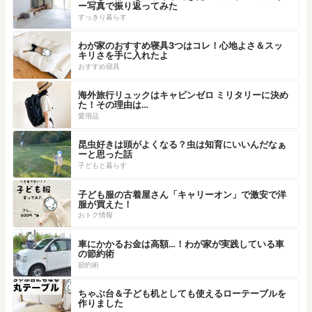
ー写真で振り返ってみた
すっきり暮らす
わが家のおすすめ寝具3つはコレ！心地よさ＆スッ
キリさを手に入れたよ
おすすめ寝具
海外旅行リュックはキャビンゼロ ミリタリーに決め
た！その理由は…
愛用品
昆虫好きは頭がよくなる？虫は知育にいいんだなぁ
ーと思った話
子どもと暮らす
子ども服の古着屋さん「キャリーオン」で激安で洋
服が買えた！
おトク情報
車にかかるお金は高額…！わが家が実践している車
の節約術
節約術
ちゃぶ台＆子ども机としても使えるローテーブルを
作りました