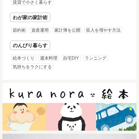
賃貸で小さく暮らす
わが家の家計術
節約術
資産運用
家計簿を公開
収入を増やす方法
のんびり暮らす
絵本づくり
週末料理
自宅DIY
ランニング
気持ちをラクにする