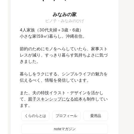
みなみの家
ピノ子・みなみのひげ
4人家族（30代夫婦＋3歳・6歳）
小さな家(59㎡)暮らし。沖縄在住。
節約のためにモノをへらしていたら、家事スト
レスが減り、すっきり暮らす気持ちよさに気づ
きました。
暮らしをラクにする、シンプルライフの魅力を
伝えるべく、情報を発信しています。
また、夫の特技イラスト・デザインを活かし
て、
親子スキンシップになる絵本
も制作してい
ます。
くらのらとは
プロフィール
愛用品
noteマガジン