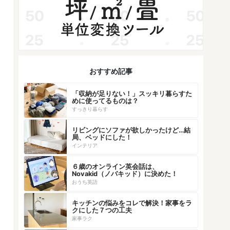
おすすめ記事
「収納が足りない！」スッキリ暮らすた
めに使ってるものは？
すっきり暮らす
リビングにソファが欲しかったけど…結
局、ベッドにした！
インテリア
６歳のオンライン英会話は、
Novakid（ノバキッド）に決めた！
おうち英語
キッチンの悩みをコレで解決！家事をラ
クにした７つの工夫
家事ラク