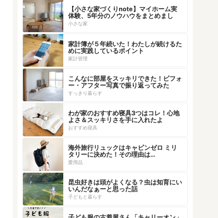
【小さな家づくりnote】マイホーム実
体験、5年分のノウハウをまとめまし
た！
小さな家
家計簿が５年続いた！わたしが続けるた
めに実践しているポイント
家計管理
こんなに部屋をスッキリできた！ビフォ
ー・アフター写真で振り返ってみた
すっきり暮らす
わが家のおすすめ寝具3つはコレ！心地
よさ＆スッキリさを手に入れたよ
おすすめ寝具
海外旅行リュックはキャビンゼロ ミリ
タリーに決めた！その理由は…
愛用品
昆虫好きは頭がよくなる？虫は知育にい
いんだなぁーと思った話
子どもと暮らす
子ども服の古着屋さん「キャリーオン」