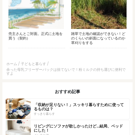
売主さんとご対面。正式に土地を
雑草で土地の確認ができない！ど
買う（契約）
のくらいの斜面になっているのか
草刈りをする
ホーム
子どもと暮らす
余った母乳フリーザーパックは捨てないで！粉ミルクの持ち運びに便利で
すよ
おすすめ記事
「収納が足りない！」スッキリ暮らすために使って
るものは？
すっきり暮らす
リビングにソファが欲しかったけど…結局、ベッド
にした！