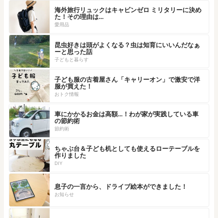
海外旅行リュックはキャビンゼロ ミリタリーに決め
た！その理由は…
愛用品
昆虫好きは頭がよくなる？虫は知育にいいんだなぁ
ーと思った話
子どもと暮らす
子ども服の古着屋さん「キャリーオン」で激安で洋
服が買えた！
おトク情報
車にかかるお金は高額…！わが家が実践している車
の節約術
節約術
ちゃぶ台＆子ども机としても使えるローテーブルを
作りました
DIY
息子の一言から、ドライブ絵本ができました！
お知らせ