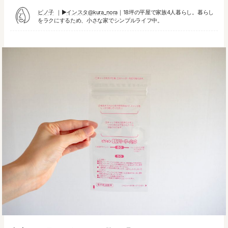
ピノ子
▶︎
インスタ@kura_nora
｜18坪の平屋で家族4人暮らし。暮らし
をラクにするため、小さな家でシンプルライフ中。