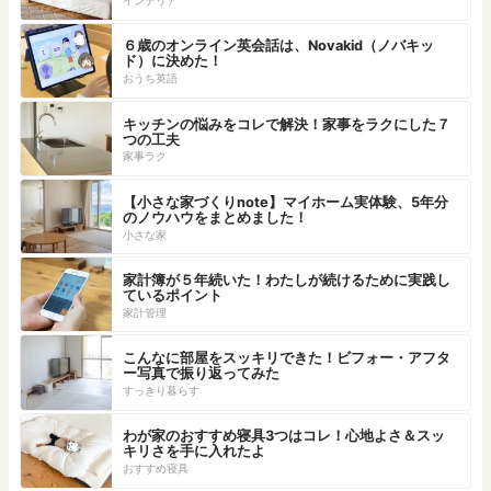
インテリア
６歳のオンライン英会話は、Novakid（ノバキッ
ド）に決めた！
おうち英語
キッチンの悩みをコレで解決！家事をラクにした７
つの工夫
家事ラク
【小さな家づくりnote】マイホーム実体験、5年分
のノウハウをまとめました！
小さな家
家計簿が５年続いた！わたしが続けるために実践し
ているポイント
家計管理
こんなに部屋をスッキリできた！ビフォー・アフタ
ー写真で振り返ってみた
すっきり暮らす
わが家のおすすめ寝具3つはコレ！心地よさ＆スッ
キリさを手に入れたよ
おすすめ寝具