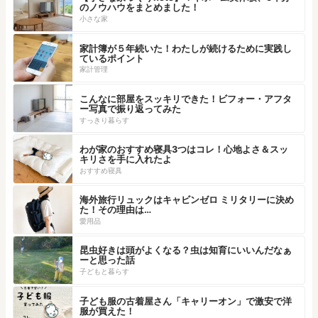
のノウハウをまとめました！
小さな家
家計簿が５年続いた！わたしが続けるために実践し
ているポイント
家計管理
こんなに部屋をスッキリできた！ビフォー・アフタ
ー写真で振り返ってみた
すっきり暮らす
わが家のおすすめ寝具3つはコレ！心地よさ＆スッ
キリさを手に入れたよ
おすすめ寝具
海外旅行リュックはキャビンゼロ ミリタリーに決め
た！その理由は…
愛用品
昆虫好きは頭がよくなる？虫は知育にいいんだなぁ
ーと思った話
子どもと暮らす
子ども服の古着屋さん「キャリーオン」で激安で洋
服が買えた！