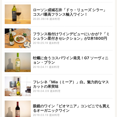
ローソン成城石井「ドゥ・リューズ シラー」
コスパ最高フランス輸入ワイン！
2020.09.18
週末料理
フランス格付けワインデビューにいかが？「ミ
シュラン星付きセレクション」が2本1800円
2019.05.19
週末料理
牡蠣に合うコスパワイン発見！G7 ソーヴィニ
ョン・ブラン
2019.04.11
週末料理
フレシネ「Mia（ミーア）」白。魅力的なマス
カットの果実味
2019.04.09
週末料理
眼鏡のワイン「ビオマニア」コンビニでも買え
るオーガニックワイン
2019.03.19
週末料理