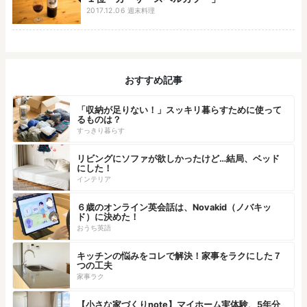
2017.12.06
週末料理
おすすめ記事
「収納が足りない！」スッキリ暮らすために使って
るものは？
すっきり暮らす
リビングにソファが欲しかったけど…結局、ベッド
にした！
インテリア
６歳のオンライン英会話は、Novakid（ノバキッ
ド）に決めた！
おうち英語
キッチンの悩みをコレで解決！家事をラクにした７
つの工夫
家事ラク
【小さな家づくりnote】マイホーム実体験、5年分