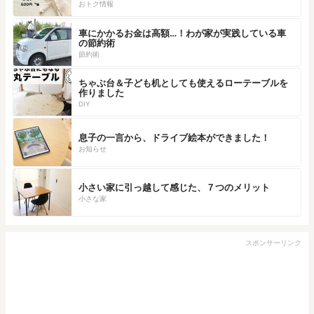
おトク情報
車にかかるお金は高額…！わが家が実践している車
の節約術
節約術
ちゃぶ台＆子ども机としても使えるローテーブルを
作りました
DIY
息子の一言から、ドライブ絵本ができました！
お知らせ
小さい家に引っ越して感じた、７つのメリット
小さな家
スポンサーリンク