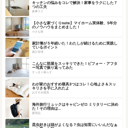
キッチンの悩みをコレで解決！家事をラクにした７
つの工夫
家事ラク
【小さな家づくりnote】マイホーム実体験、5年分
のノウハウをまとめました！
小さな家
家計簿が５年続いた！わたしが続けるために実践し
ているポイント
家計管理
こんなに部屋をスッキリできた！ビフォー・アフタ
ー写真で振り返ってみた
すっきり暮らす
わが家のおすすめ寝具3つはコレ！心地よさ＆スッ
キリさを手に入れたよ
おすすめ寝具
海外旅行リュックはキャビンゼロ ミリタリーに決め
た！その理由は…
愛用品
昆虫好きは頭がよくなる？虫は知育にいいんだなぁ