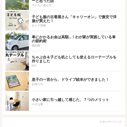
ーと思った話
子どもと暮らす
子ども服の古着屋さん「キャリーオン」で激安で洋
服が買えた！
おトク情報
車にかかるお金は高額…！わが家が実践している車
の節約術
節約術
ちゃぶ台＆子ども机としても使えるローテーブルを
作りました
DIY
息子の一言から、ドライブ絵本ができました！
お知らせ
小さい家に引っ越して感じた、７つのメリット
小さな家
スポンサーリンク