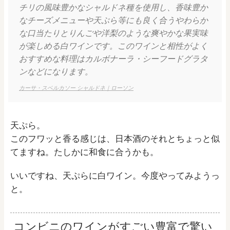
チリの風味豊かなシャルドネ種を使用し、香味豊か
なチーズメニューや天ぷら等にも良く合うやわらか
な口当たりとりんごや洋梨のような爽やかな果実味
が楽しめる白ワインです。このワインと相性がよく
おすすめな料理はカルボナーラ・シーフードグラタ
ンなどになります。
カーサ・スベルカソー シャルドネ｜ローソン
天ぷら。
このフワッと香る感じは、日本酒のそれとちょっと似
てますね。たしかに和食に合うかも。
いいですね、天ぷらに白ワイン。今度やってみようっ
と。
コンビニのワインがすごい豊富で驚い