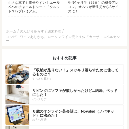
小さな車でも乗せやすい！エール
生後1ヶ月半（55日）の成長アレ
ベベのチャイルドシート「クルッ
コレ。オムツが新生児からSサイ
トNT2プレミアム」
ズに！
ホーム
のんびり暮らす
週末料理
コンビニワインありかも。ローソンワイン売上１位「カーサ・スベルカソ
ー」
おすすめ記事
「収納が足りない！」スッキリ暮らすために使って
るものは？
すっきり暮らす
リビングにソファが欲しかったけど…結局、ベッド
にした！
インテリア
６歳のオンライン英会話は、Novakid（ノバキッ
ド）に決めた！
おうち英語