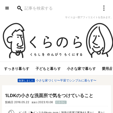
サイトは一部アフィリエイトを含みます。
すっきり暮らす
子どもと暮らす
小さな家で暮らす
愛用品
小さな家づくり〜平屋でシンプルに暮らす〜
執筆しました
1LDKの小さな洗面所で気をつけていること
投稿日
2016.05.22
2023.10.06
広告含む
更新日
ピノ子
▶︎
インスタ@kura_nora
｜18坪の平屋で家族4人暮らし。暮らし