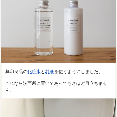
無印良品の
化粧水
と
乳液
を使うようにしました。
これなら洗面所に置いてあってもさほど目立ちませ
ん。