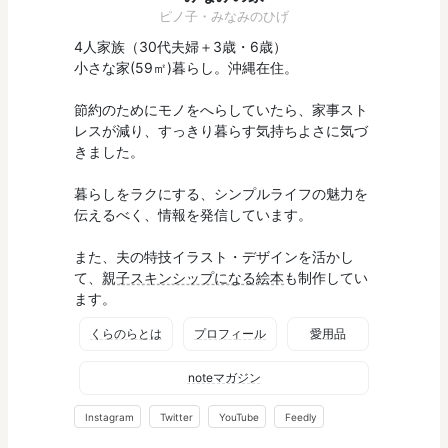
ピノ子・みなみのひげ
4人家族（30代夫婦＋3歳・6歳）
小さな家(59㎡)暮らし。沖縄在住。
節約のためにモノをへらしていたら、家事スト
レスが減り、すっきり暮らす気持ちよさに気づ
きました。
暮らしをラクにする、シンプルライフの魅力を
伝えるべく、情報を発信しています。
また、夫の特技イラスト・デザインを活かし
て、
親子スキンシップになる絵本
も制作してい
ます。
くらのらとは
プロフィール
愛用品
noteマガジン
Instagram
Twitter
YouTube
Feedly