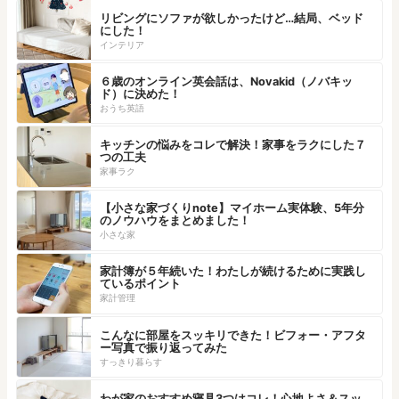
リビングにソファが欲しかったけど…結局、ベッド
にした！
インテリア
６歳のオンライン英会話は、Novakid（ノバキッ
ド）に決めた！
おうち英語
キッチンの悩みをコレで解決！家事をラクにした７
つの工夫
家事ラク
【小さな家づくりnote】マイホーム実体験、5年分
のノウハウをまとめました！
小さな家
家計簿が５年続いた！わたしが続けるために実践し
ているポイント
家計管理
こんなに部屋をスッキリできた！ビフォー・アフタ
ー写真で振り返ってみた
すっきり暮らす
わが家のおすすめ寝具3つはコレ！心地よさ＆スッ