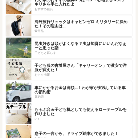
キリさを手に入れたよ
おすすめ寝具
海外旅行リュックはキャビンゼロ ミリタリーに決め
た！その理由は…
愛用品
昆虫好きは頭がよくなる？虫は知育にいいんだなぁ
ーと思った話
子どもと暮らす
子ども服の古着屋さん「キャリーオン」で激安で洋
服が買えた！
おトク情報
車にかかるお金は高額…！わが家が実践している車
の節約術
節約術
ちゃぶ台＆子ども机としても使えるローテーブルを
作りました
DIY
息子の一言から、ドライブ絵本ができました！