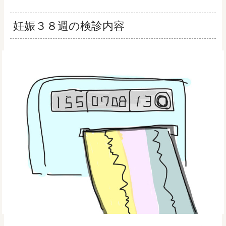
妊娠３８週の検診内容