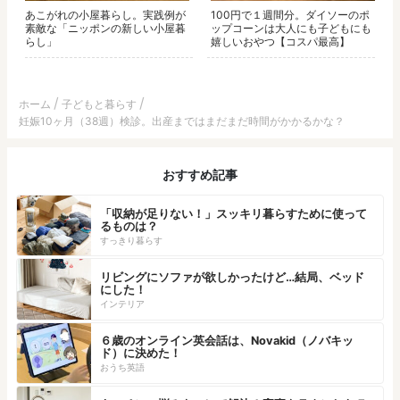
あこがれの小屋暮らし。実践例が
100円で１週間分。ダイソーのポ
素敵な「ニッポンの新しい小屋暮
ップコーンは大人にも子どもにも
らし」
嬉しいおやつ【コスパ最高】
ホーム
子どもと暮らす
妊娠10ヶ月（38週）検診。出産まではまだまだ時間がかかるかな？
おすすめ記事
「収納が足りない！」スッキリ暮らすために使って
るものは？
すっきり暮らす
リビングにソファが欲しかったけど…結局、ベッド
にした！
インテリア
６歳のオンライン英会話は、Novakid（ノバキッ
ド）に決めた！
おうち英語