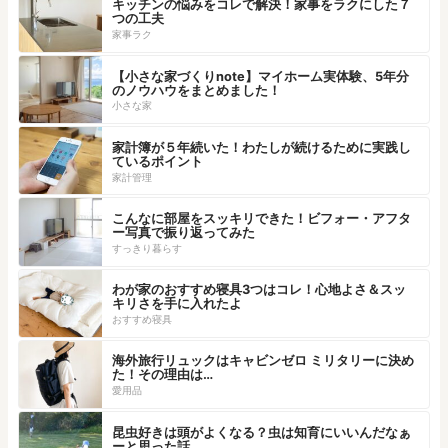
キッチンの悩みをコレで解決！家事をラクにした７
つの工夫
家事ラク
【小さな家づくりnote】マイホーム実体験、5年分
のノウハウをまとめました！
小さな家
家計簿が５年続いた！わたしが続けるために実践し
ているポイント
家計管理
こんなに部屋をスッキリできた！ビフォー・アフタ
ー写真で振り返ってみた
すっきり暮らす
わが家のおすすめ寝具3つはコレ！心地よさ＆スッ
キリさを手に入れたよ
おすすめ寝具
海外旅行リュックはキャビンゼロ ミリタリーに決め
た！その理由は…
愛用品
昆虫好きは頭がよくなる？虫は知育にいいんだなぁ
ーと思った話