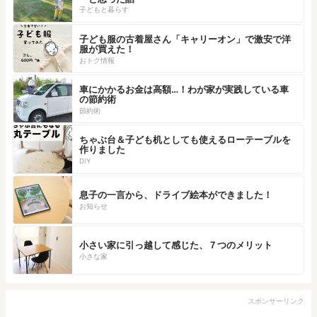
子どもと暮らす
子ども服の古着屋さん「キャリーオン」で激安で洋
服が買えた！
おトク情報
車にかかるお金は高額…！わが家が実践している車
の節約術
節約術
ちゃぶ台＆子ども机としても使えるローテーブルを
作りました
DIY
息子の一言から、ドライブ絵本ができました！
お知らせ
小さい家に引っ越して感じた、７つのメリット
小さな家
スポンサーリンク