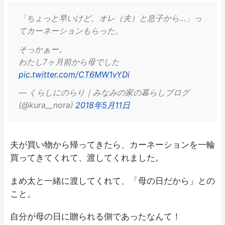
「ちょっと早いけど、オレ（夫）と息子から…」っ
てカーネーションもらった。
そっかぁー。
わたし7ヶ月前から母でした
pic.twitter.com/CT6MW1vYDi
— くらしにのらり｜みなみの家の暮らしブログ
(@kura__nora)
2018年5月11日
夫が買い物から帰ってきたら、カーネーションを一輪
買ってきてくれて、渡してくれました。
まめ太と一緒に渡してくれて、「母の日だから」との
こと。
自分が母の日に贈られる側であったなんて！