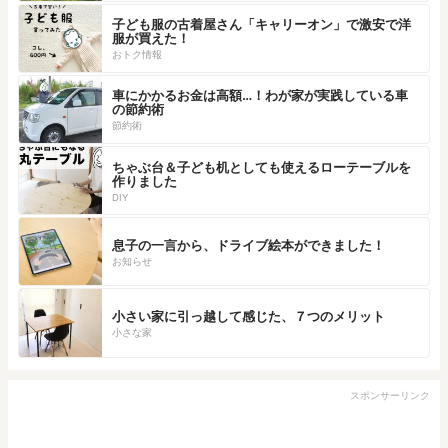
子ども服の古着屋さん「キャリーオン」で激安で洋
服が買えた！
おトク情報
車にかかるお金は高額…！わが家が実践している車
の節約術
節約術
ちゃぶ台＆子ども机としても使えるローテーブルを
作りました
DIY
息子の一言から、ドライブ絵本ができました！
お知らせ
小さい家に引っ越して感じた、７つのメリット
小さな家
スポンサーリンク