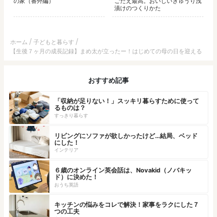
の家（番外編）
ごたえ最高。おいしいきゅうり浅
漬けのつくりかた
ホーム
子どもと暮らす
【生後７ヶ月の成長記録】まめ太が立ったー！はじめての母の日を迎える
おすすめ記事
「収納が足りない！」スッキリ暮らすために使って
るものは？
すっきり暮らす
リビングにソファが欲しかったけど…結局、ベッド
にした！
インテリア
６歳のオンライン英会話は、Novakid（ノバキッ
ド）に決めた！
おうち英語
キッチンの悩みをコレで解決！家事をラクにした７
つの工夫