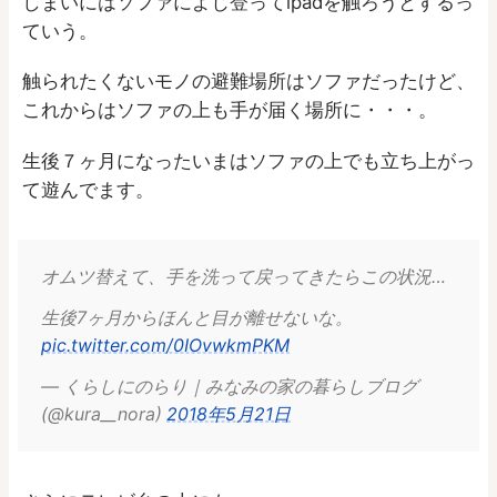
しまいにはソファによじ登ってipadを触ろうとするっ
ていう。
触られたくないモノの避難場所はソファだったけど、
これからはソファの上も手が届く場所に・・・。
生後７ヶ月になったいまはソファの上でも立ち上がっ
て遊んでます。
オムツ替えて、手を洗って戻ってきたらこの状況…
生後7ヶ月からほんと目が離せないな。
pic.twitter.com/0IOvwkmPKM
— くらしにのらり｜みなみの家の暮らしブログ
(@kura__nora)
2018年5月21日