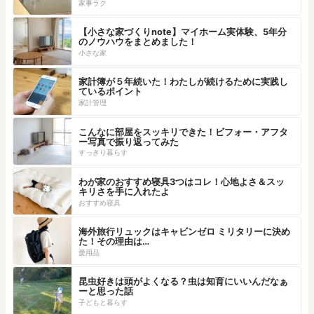
家事ラク
【小さな家づくりnote】マイホーム実体験、5年分
のノウハウをまとめました！
小さな家
家計簿が５年続いた！わたしが続けるために実践し
ているポイント
家計管理
こんなに部屋をスッキリできた！ビフォー・アフタ
ー写真で振り返ってみた
すっきり暮らす
わが家のおすすめ寝具3つはコレ！心地よさ＆スッ
キリさを手に入れたよ
おすすめ寝具
海外旅行リュックはキャビンゼロ ミリタリーに決め
た！その理由は…
愛用品
昆虫好きは頭がよくなる？虫は知育にいいんだなぁ
ーと思った話
子どもと暮らす