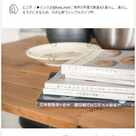
ピノ子
▶︎
インスタ@kura_nora
｜18坪の平屋で家族4人暮らし。暮らし
をラクにするため、小さな家でシンプルライフ中。