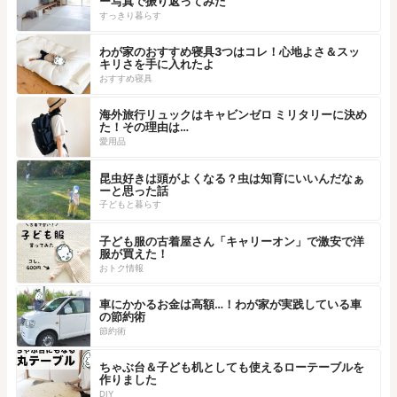
ー写真で振り返ってみた
すっきり暮らす
わが家のおすすめ寝具3つはコレ！心地よさ＆スッ
キリさを手に入れたよ
おすすめ寝具
海外旅行リュックはキャビンゼロ ミリタリーに決め
た！その理由は…
愛用品
昆虫好きは頭がよくなる？虫は知育にいいんだなぁ
ーと思った話
子どもと暮らす
子ども服の古着屋さん「キャリーオン」で激安で洋
服が買えた！
おトク情報
車にかかるお金は高額…！わが家が実践している車
の節約術
節約術
ちゃぶ台＆子ども机としても使えるローテーブルを
作りました
DIY