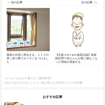
前の記事
次の記事
寝室の出窓に明るさを。ニトリの
【生後４m１wの成長記録】助産
突っ張り棒でカーテンをつけまし
師訪問で赤ちゃんが夜に寝なくな
た
った理由が発覚する
ホーム
のんびり暮らす
週末料理
読んでるだけでおいしそう！私が気になる手作りパンの本5冊
おすすめ記事