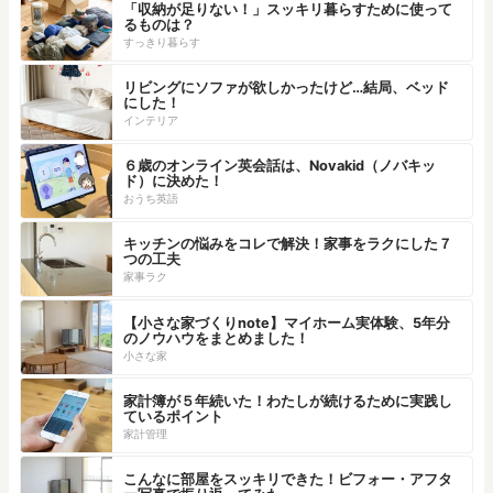
「収納が足りない！」スッキリ暮らすために使って
るものは？
すっきり暮らす
リビングにソファが欲しかったけど…結局、ベッド
にした！
インテリア
６歳のオンライン英会話は、Novakid（ノバキッ
ド）に決めた！
おうち英語
キッチンの悩みをコレで解決！家事をラクにした７
つの工夫
家事ラク
【小さな家づくりnote】マイホーム実体験、5年分
のノウハウをまとめました！
小さな家
家計簿が５年続いた！わたしが続けるために実践し
ているポイント
家計管理
こんなに部屋をスッキリできた！ビフォー・アフタ