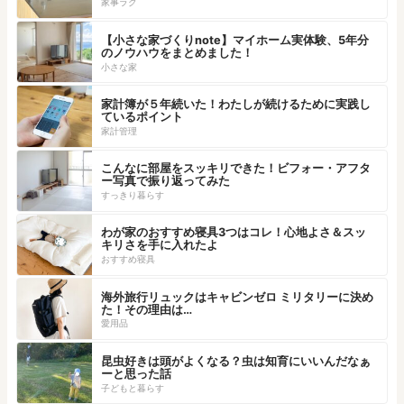
家事ラク
【小さな家づくりnote】マイホーム実体験、5年分
のノウハウをまとめました！
小さな家
家計簿が５年続いた！わたしが続けるために実践し
ているポイント
家計管理
こんなに部屋をスッキリできた！ビフォー・アフタ
ー写真で振り返ってみた
すっきり暮らす
わが家のおすすめ寝具3つはコレ！心地よさ＆スッ
キリさを手に入れたよ
おすすめ寝具
海外旅行リュックはキャビンゼロ ミリタリーに決め
た！その理由は…
愛用品
昆虫好きは頭がよくなる？虫は知育にいいんだなぁ
ーと思った話
子どもと暮らす