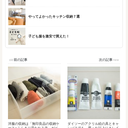
やってよかったキッチン収納７選
子ども服を激安で買えた！
前の記事
次の記事
洋服の収納は「無印良品の収納ケ
ダイソーのアクリル絵の具とキャ
ース×こんまり流たたみ方」がベ
ンバスでも、思った以上にキレイ