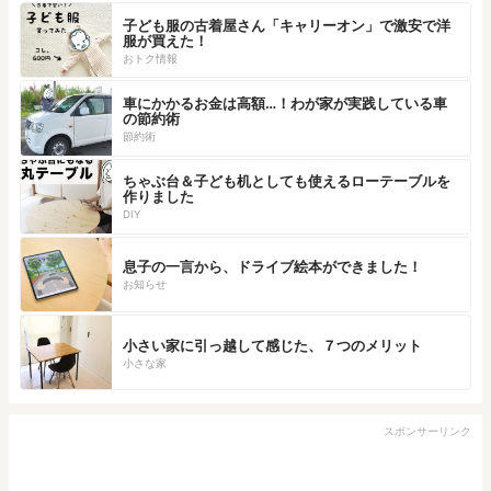
子ども服の古着屋さん「キャリーオン」で激安で洋
服が買えた！
おトク情報
車にかかるお金は高額…！わが家が実践している車
の節約術
節約術
ちゃぶ台＆子ども机としても使えるローテーブルを
作りました
DIY
息子の一言から、ドライブ絵本ができました！
お知らせ
小さい家に引っ越して感じた、７つのメリット
小さな家
スポンサーリンク