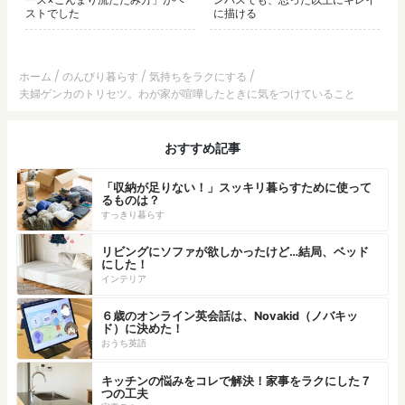
ストでした
に描ける
ホーム
のんびり暮らす
気持ちをラクにする
夫婦ゲンカのトリセツ。わが家が喧嘩したときに気をつけていること
おすすめ記事
「収納が足りない！」スッキリ暮らすために使って
るものは？
すっきり暮らす
リビングにソファが欲しかったけど…結局、ベッド
にした！
インテリア
６歳のオンライン英会話は、Novakid（ノバキッ
ド）に決めた！
おうち英語
キッチンの悩みをコレで解決！家事をラクにした７
つの工夫