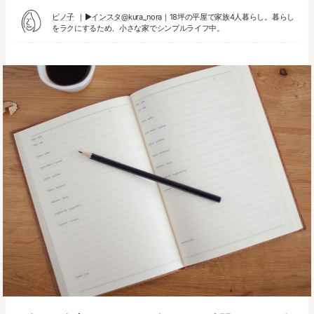
ピノ子
▶︎
インスタ@kura_nora
｜18坪の平屋で家族4人暮らし。暮らし
をラクにするため、小さな家でシンプルライフ中。