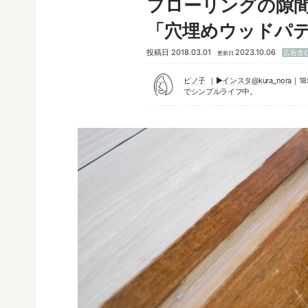
フローリングの隙
「穴埋めウッドパ
投稿日
2018.03.01
2023.10.06
広告含
更新日
ピノ子
▶︎
インスタ@kura_nora
｜1
でシンプルライフ中。