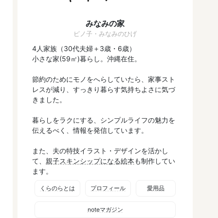
みなみの家
ピノ子・みなみのひげ
4人家族（30代夫婦＋3歳・6歳）
小さな家(59㎡)暮らし。沖縄在住。
節約のためにモノをへらしていたら、家事スト
レスが減り、すっきり暮らす気持ちよさに気づ
きました。
暮らしをラクにする、シンプルライフの魅力を
伝えるべく、情報を発信しています。
また、夫の特技イラスト・デザインを活かし
て、
親子スキンシップになる絵本
も制作してい
ます。
くらのらとは
プロフィール
愛用品
noteマガジン