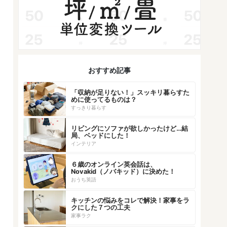
おすすめ記事
「収納が足りない！」スッキリ暮らすた
めに使ってるものは？
すっきり暮らす
リビングにソファが欲しかったけど…結
局、ベッドにした！
インテリア
６歳のオンライン英会話は、
Novakid（ノバキッド）に決めた！
おうち英語
キッチンの悩みをコレで解決！家事をラ
クにした７つの工夫
家事ラク