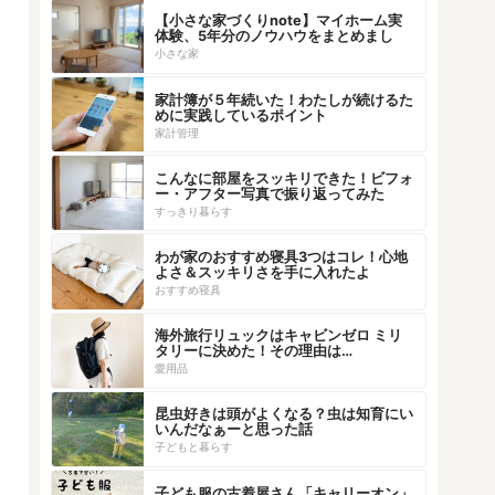
【小さな家づくりnote】マイホーム実
体験、5年分のノウハウをまとめまし
た！
小さな家
家計簿が５年続いた！わたしが続けるた
めに実践しているポイント
家計管理
こんなに部屋をスッキリできた！ビフォ
ー・アフター写真で振り返ってみた
すっきり暮らす
わが家のおすすめ寝具3つはコレ！心地
よさ＆スッキリさを手に入れたよ
おすすめ寝具
海外旅行リュックはキャビンゼロ ミリ
タリーに決めた！その理由は…
愛用品
昆虫好きは頭がよくなる？虫は知育にい
いんだなぁーと思った話
子どもと暮らす
子ども服の古着屋さん「キャリーオン」