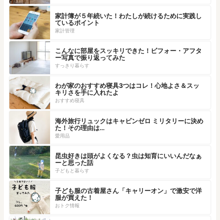
家計簿が５年続いた！わたしが続けるために実践し
ているポイント
家計管理
こんなに部屋をスッキリできた！ビフォー・アフタ
ー写真で振り返ってみた
すっきり暮らす
わが家のおすすめ寝具3つはコレ！心地よさ＆スッ
キリさを手に入れたよ
おすすめ寝具
海外旅行リュックはキャビンゼロ ミリタリーに決め
た！その理由は…
愛用品
昆虫好きは頭がよくなる？虫は知育にいいんだなぁ
ーと思った話
子どもと暮らす
子ども服の古着屋さん「キャリーオン」で激安で洋
服が買えた！
おトク情報