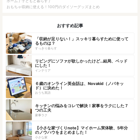
ホーム
子どもと暮らす
おもちゃ収納に使える！100円のダイソーグッズまとめ
おすすめ記事
「収納が足りない！」スッキリ暮らすために使って
るものは？
すっきり暮らす
リビングにソファが欲しかったけど…結局、ベッド
にした！
インテリア
６歳のオンライン英会話は、Novakid（ノバキッ
ド）に決めた！
おうち英語
キッチンの悩みをコレで解決！家事をラクにした７
つの工夫
家事ラク
【小さな家づくりnote】マイホーム実体験、5年分
のノウハウをまとめました！
小さな家