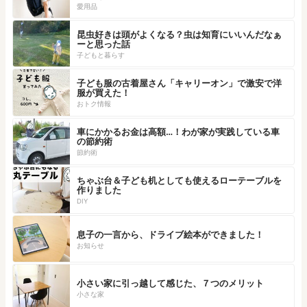
愛用品
昆虫好きは頭がよくなる？虫は知育にいいんだなぁ
ーと思った話
子どもと暮らす
子ども服の古着屋さん「キャリーオン」で激安で洋
服が買えた！
おトク情報
車にかかるお金は高額…！わが家が実践している車
の節約術
節約術
ちゃぶ台＆子ども机としても使えるローテーブルを
作りました
DIY
息子の一言から、ドライブ絵本ができました！
お知らせ
小さい家に引っ越して感じた、７つのメリット
小さな家