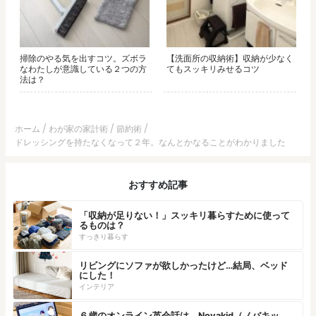
掃除のやる気を出すコツ。ズボラ
【洗面所の収納術】収納が少なく
なわたしが意識している２つの方
てもスッキリみせるコツ
法は？
ホーム
わが家の家計術
節約術
ドレッシングを持たなくなって２年。なんとかなることがわかりました
おすすめ記事
「収納が足りない！」スッキリ暮らすために使って
るものは？
すっきり暮らす
リビングにソファが欲しかったけど…結局、ベッド
にした！
インテリア
６歳のオンライン英会話は、Novakid（ノバキッ