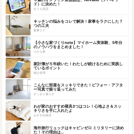
ド）に決めた！
おうち英語
キッチンの悩みをコレで解決！家事をラクにした７
つの工夫
家事ラク
【小さな家づくりnote】マイホーム実体験、5年分
のノウハウをまとめました！
小さな家
家計簿が５年続いた！わたしが続けるために実践し
ているポイント
家計管理
こんなに部屋をスッキリできた！ビフォー・アフタ
ー写真で振り返ってみた
すっきり暮らす
わが家のおすすめ寝具3つはコレ！心地よさ＆スッ
キリさを手に入れたよ
おすすめ寝具
海外旅行リュックはキャビンゼロ ミリタリーに決め
た！その理由は…