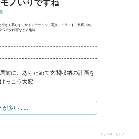
とモノいりですね
む
と小さく暮らす。サイトデザイン、写真、イラスト、料理担当。
クワガタ飼育など多趣味。
居前に、あらためて玄関収納の計画を
けっこう大変。
ノが多い……
スポンサーリンク