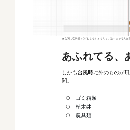
玄関に収納棚をDIYしようかと考えて、途中まで考えた
あふれてる、
しかも
台風時
に外のものが風
間。
ゴミ箱類
植木鉢
農具類