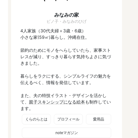
みなみの家
ピノ子・みなみのひげ
4人家族（30代夫婦＋3歳・6歳）
小さな家(59㎡)暮らし。沖縄在住。
節約のためにモノをへらしていたら、家事スト
レスが減り、すっきり暮らす気持ちよさに気づ
きました。
暮らしをラクにする、シンプルライフの魅力を
伝えるべく、情報を発信しています。
また、夫の特技イラスト・デザインを活かし
て、
親子スキンシップになる絵本
も制作してい
ます。
くらのらとは
プロフィール
愛用品
noteマガジン