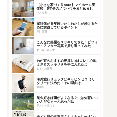
【小さな家づくりnote】マイホーム実
体験、5年分のノウハウをまとめまし
た！
小さな家
家計簿が５年続いた！わたしが続けるた
めに実践しているポイント
家計管理
こんなに部屋をスッキリできた！ビフォ
ー・アフター写真で振り返ってみた
すっきり暮らす
わが家のおすすめ寝具3つはコレ！心地
よさ＆スッキリさを手に入れたよ
おすすめ寝具
海外旅行リュックはキャビンゼロ ミリ
タリーに決めた！その理由は…
愛用品
昆虫好きは頭がよくなる？虫は知育にい
いんだなぁーと思った話
子どもと暮らす
子ども服の古着屋さん「キャリーオン」