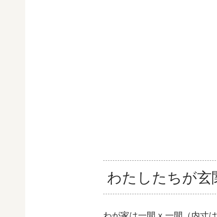
わたしたちが玄
わが家は一間 x 一間（内寸は1