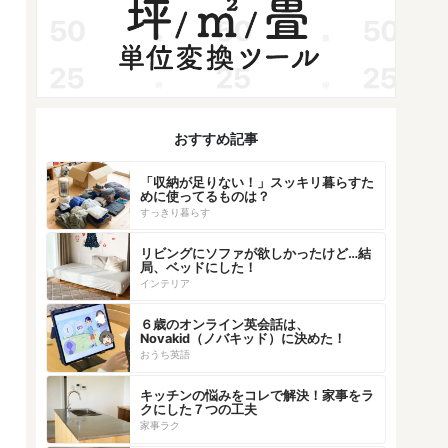
おすすめ記事
「収納が足りない！」スッキリ暮らすた
めに使ってるものは？
すっきり暮らす
リビングにソファが欲しかったけど…結
局、ベッドにした！
インテリア
６歳のオンライン英会話は、
Novakid（ノバキッド）に決めた！
おうち英語
キッチンの悩みをコレで解決！家事をラ
クにした７つの工夫
家事ラク