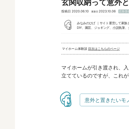
玄関収納って意外
投稿日
2020.06.10
2023.10.06
広告含
更新日
みなみのひげ
サイト運営して家族
DIY、園芸、ジョギング、
小説執筆
、
マイホーム体験談
目次はこちらのページ
マイホームが引き渡され、入
立てているのですが、これが
意外と置きたいモ