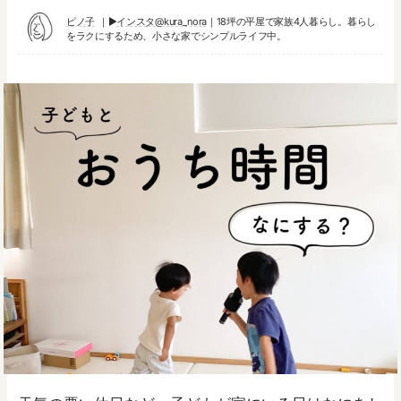
ピノ子
▶︎
インスタ@kura_nora
｜18坪の平屋で家族4人暮らし。暮らし
をラクにするため、小さな家でシンプルライフ中。