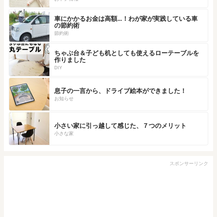
車にかかるお金は高額…！わが家が実践している車
の節約術
節約術
ちゃぶ台＆子ども机としても使えるローテーブルを
作りました
DIY
息子の一言から、ドライブ絵本ができました！
お知らせ
小さい家に引っ越して感じた、７つのメリット
小さな家
スポンサーリンク