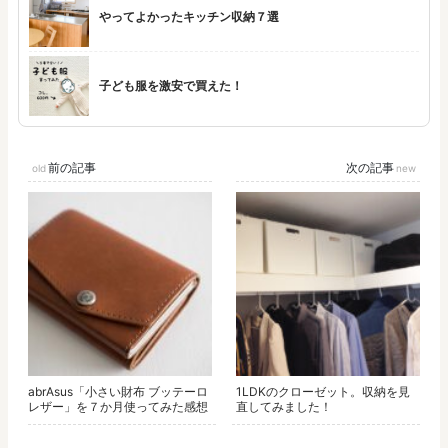
やってよかったキッチン収納７選
子ども服を激安で買えた！
前の記事
次の記事
abrAsus「小さい財布 ブッテーロ
1LDKのクローゼット。収納を見
レザー」を７か月使ってみた感想
直してみました！