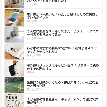
のノウハウをまとめました！
小さな家
家計簿が５年続いた！わたしが続けるために実践し
ているポイント
家計管理
こんなに部屋をスッキリできた！ビフォー・アフタ
ー写真で振り返ってみた
すっきり暮らす
わが家のおすすめ寝具3つはコレ！心地よさ＆スッ
キリさを手に入れたよ
おすすめ寝具
海外旅行リュックはキャビンゼロ ミリタリーに決め
た！その理由は…
愛用品
昆虫好きは頭がよくなる？虫は知育にいいんだなぁ
ーと思った話
子どもと暮らす
子ども服の古着屋さん「キャリーオン」で激安で洋
服が買えた！
おトク情報