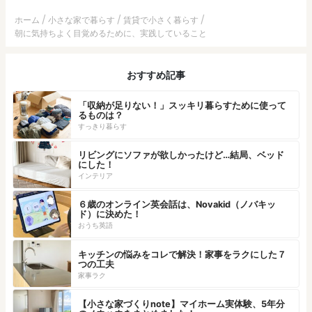
ホーム
小さな家で暮らす
賃貸で小さく暮らす
朝に気持ちよく目覚めるために、実践していること
おすすめ記事
「収納が足りない！」スッキリ暮らすために使って
るものは？
すっきり暮らす
リビングにソファが欲しかったけど…結局、ベッド
にした！
インテリア
６歳のオンライン英会話は、Novakid（ノバキッ
ド）に決めた！
おうち英語
キッチンの悩みをコレで解決！家事をラクにした７
つの工夫
家事ラク
【小さな家づくりnote】マイホーム実体験、5年分