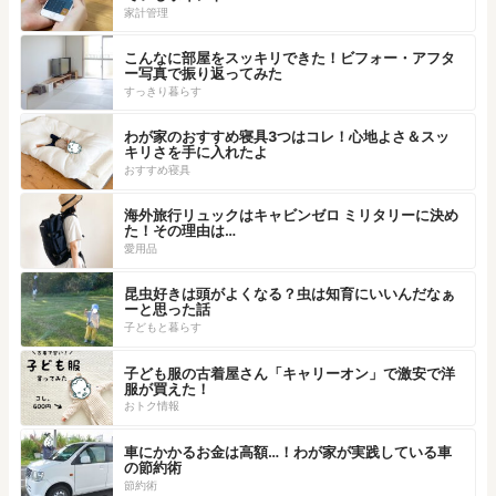
家計管理
こんなに部屋をスッキリできた！ビフォー・アフタ
ー写真で振り返ってみた
すっきり暮らす
わが家のおすすめ寝具3つはコレ！心地よさ＆スッ
キリさを手に入れたよ
おすすめ寝具
海外旅行リュックはキャビンゼロ ミリタリーに決め
た！その理由は…
愛用品
昆虫好きは頭がよくなる？虫は知育にいいんだなぁ
ーと思った話
子どもと暮らす
子ども服の古着屋さん「キャリーオン」で激安で洋
服が買えた！
おトク情報
車にかかるお金は高額…！わが家が実践している車
の節約術
節約術