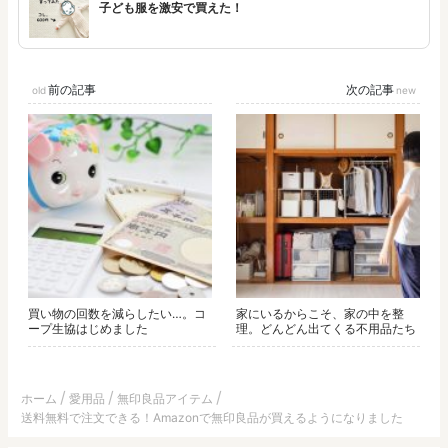
子ども服を激安で買えた！
前の記事
次の記事
買い物の回数を減らしたい…。コ
家にいるからこそ、家の中を整
ープ生協はじめました
理。どんどん出てくる不用品たち
ホーム
愛用品
無印良品アイテム
送料無料で注文できる！Amazonで無印良品が買えるようになりました