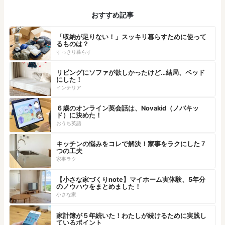
おすすめ記事
「収納が足りない！」スッキリ暮らすために使って
るものは？
すっきり暮らす
リビングにソファが欲しかったけど…結局、ベッド
にした！
インテリア
６歳のオンライン英会話は、Novakid（ノバキッ
ド）に決めた！
おうち英語
キッチンの悩みをコレで解決！家事をラクにした７
つの工夫
家事ラク
【小さな家づくりnote】マイホーム実体験、5年分
のノウハウをまとめました！
小さな家
家計簿が５年続いた！わたしが続けるために実践し
ているポイント