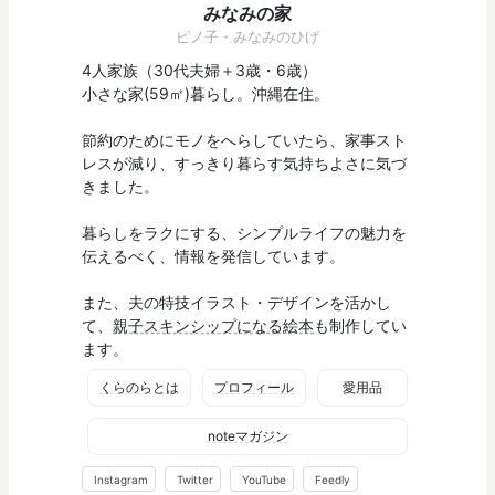
みなみの家
ピノ子・みなみのひげ
4人家族（30代夫婦＋3歳・6歳）
小さな家(59㎡)暮らし。沖縄在住。
節約のためにモノをへらしていたら、家事スト
レスが減り、すっきり暮らす気持ちよさに気づ
きました。
暮らしをラクにする、シンプルライフの魅力を
伝えるべく、情報を発信しています。
また、夫の特技イラスト・デザインを活かし
て、
親子スキンシップになる絵本
も制作してい
ます。
くらのらとは
プロフィール
愛用品
noteマガジン
Instagram
Twitter
YouTube
Feedly