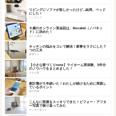
リビングにソファが欲しかったけど…結局、ベッド
にした！
インテリア
６歳のオンライン英会話は、Novakid（ノバキッ
ド）に決めた！
おうち英語
キッチンの悩みをコレで解決！家事をラクにした７
つの工夫
家事ラク
【小さな家づくりnote】マイホーム実体験、5年分
のノウハウをまとめました！
小さな家
家計簿が５年続いた！わたしが続けるために実践し
ているポイント
家計管理
こんなに部屋をスッキリできた！ビフォー・アフタ
ー写真で振り返ってみた
すっきり暮らす