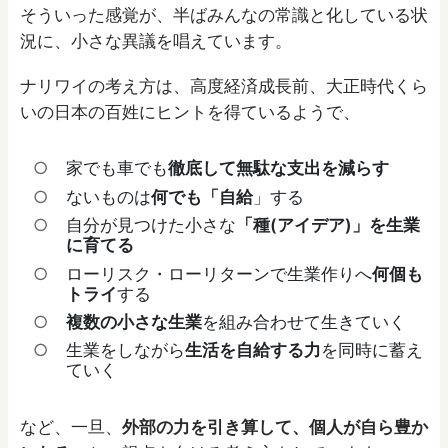
そういった感覚が、半ばみんなの常識と化している状
況に、小さな異議を唱えています。
ナリワイの考え方は、高度経済成長前、大正時代くら
いの日本の百姓にヒントを得ているようで、
家でも車でも
徹底して無駄な支出を減らす
ないものは
何でも「自給
」する
自分が見つけた小さな
「種(アイデア)」を生業
に育てる
ローリスク・ローリターンで生業作りへ
何個も
トライ
する
複数の小さな生業
を組み合わせて生きていく
生業をしながら
生活を自給する力
を同時に蓄え
ていく
など、一旦、
外部の力を引き算して、個人が自ら豊か