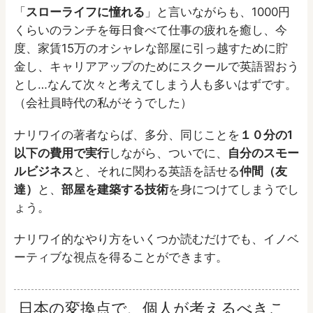
「
スローライフに憧れる
」と言いながらも、1000円
くらいのランチを毎日食べて仕事の疲れを癒し、今
度、家賃15万のオシャレな部屋に引っ越すために貯
金し、キャリアアップのためにスクールで英語習おう
とし…なんて次々と考えてしまう人も多いはずです。
（会社員時代の私がそうでした）
ナリワイの著者ならば、多分、同じことを
１０分の1
以下の費用で実行
しながら、ついでに、
自分のスモー
ルビジネス
と、それに関わる英語を話せる
仲間（友
達）
と、
部屋を建築する技術
を身につけてしまうでし
ょう。
ナリワイ的なやり方をいくつか読むだけでも、イノベ
ーティブな視点を得ることができます。
日本の変換点で、個人が考えるべきこ