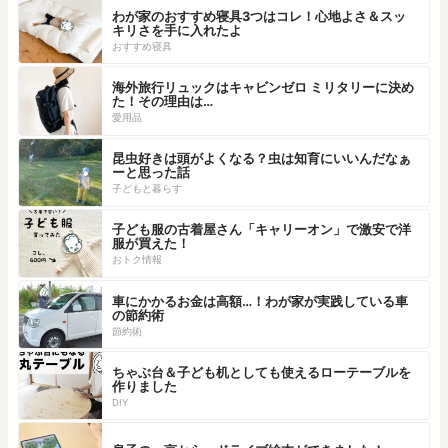
わが家のおすすめ寝具3つはコレ！心地よさ＆スッ
キリさを手に入れたよ
おすすめ寝具
海外旅行リュックはキャビンゼロ ミリタリーに決め
た！その理由は…
愛用品
昆虫好きは頭がよくなる？虫は知育にいいんだなぁ
ーと思った話
子どもと暮らす
子ども服の古着屋さん「キャリーオン」で激安で洋
服が買えた！
おトク情報
車にかかるお金は高額…！わが家が実践している車
の節約術
節約術
ちゃぶ台＆子ども机としても使えるローテーブルを
作りました
DIY