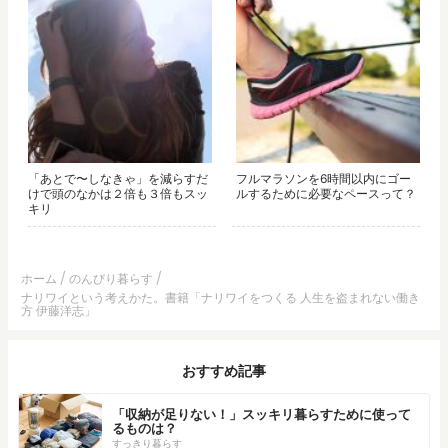
「あとで〜しなきゃ」を減らすだ
フルマラソンを6時間以内にゴー
けで頭のなかは２倍も３倍もスッ
ルするために必要なペースって？
キリ
ホーム
のんびり暮らす
ナリワイという考えかた。書籍「ナリワイをつくる 人生を盗まれない働き
方 伊藤洋志」
おすすめ記事
「収納が足りない！」スッキリ暮らすために使って
るものは？
すっきり暮らす