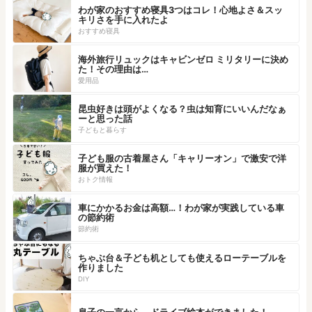
わが家のおすすめ寝具3つはコレ！心地よさ＆スッ
キリさを手に入れたよ
おすすめ寝具
海外旅行リュックはキャビンゼロ ミリタリーに決め
た！その理由は…
愛用品
昆虫好きは頭がよくなる？虫は知育にいいんだなぁ
ーと思った話
子どもと暮らす
子ども服の古着屋さん「キャリーオン」で激安で洋
服が買えた！
おトク情報
車にかかるお金は高額…！わが家が実践している車
の節約術
節約術
ちゃぶ台＆子ども机としても使えるローテーブルを
作りました
DIY