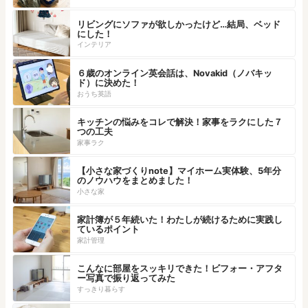
リビングにソファが欲しかったけど…結局、ベッド
にした！
インテリア
６歳のオンライン英会話は、Novakid（ノバキッ
ド）に決めた！
おうち英語
キッチンの悩みをコレで解決！家事をラクにした７
つの工夫
家事ラク
【小さな家づくりnote】マイホーム実体験、5年分
のノウハウをまとめました！
小さな家
家計簿が５年続いた！わたしが続けるために実践し
ているポイント
家計管理
こんなに部屋をスッキリできた！ビフォー・アフタ
ー写真で振り返ってみた
すっきり暮らす