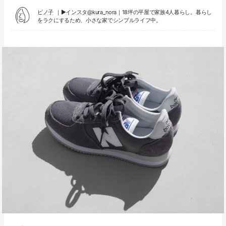
ピノ子
▶︎
インスタ@kura_nora
｜18坪の平屋で家族4人暮らし。暮らし
をラクにするため、小さな家でシンプルライフ中。