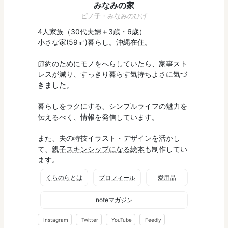
みなみの家
ピノ子・みなみのひげ
4人家族（30代夫婦＋3歳・6歳）
小さな家(59㎡)暮らし。沖縄在住。
節約のためにモノをへらしていたら、家事スト
レスが減り、すっきり暮らす気持ちよさに気づ
きました。
暮らしをラクにする、シンプルライフの魅力を
伝えるべく、情報を発信しています。
また、夫の特技イラスト・デザインを活かし
て、
親子スキンシップになる絵本
も制作してい
ます。
くらのらとは
プロフィール
愛用品
noteマガジン
Instagram
Twitter
YouTube
Feedly