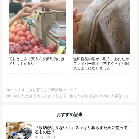
同じところで買う方が節約的には
無印良品の暖かい毛布。あたたか
メリットが多い
ファイバー厚手毛布でぐっすり眠
れるようになりました
ホーム
すっきり暮らす
断捨離のコツ
買い物したときは捨てどきでもある。物をため込まないために大切なこと
おすすめ記事
「収納が足りない！」スッキリ暮らすために使って
るものは？
すっきり暮らす