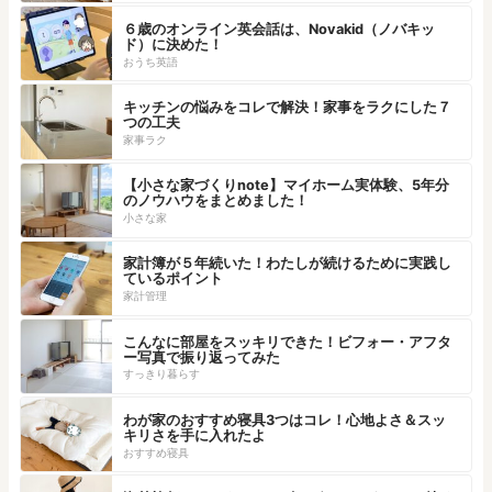
６歳のオンライン英会話は、Novakid（ノバキッ
ド）に決めた！
おうち英語
キッチンの悩みをコレで解決！家事をラクにした７
つの工夫
家事ラク
【小さな家づくりnote】マイホーム実体験、5年分
のノウハウをまとめました！
小さな家
家計簿が５年続いた！わたしが続けるために実践し
ているポイント
家計管理
こんなに部屋をスッキリできた！ビフォー・アフタ
ー写真で振り返ってみた
すっきり暮らす
わが家のおすすめ寝具3つはコレ！心地よさ＆スッ
キリさを手に入れたよ
おすすめ寝具