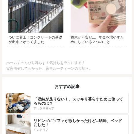
ついに着工！コンクリートの基礎
将来が不安だ…。年金を増やすた
が出来上がってました
めにしている２つのこと
ホーム
のんびり暮らす
気持ちをラクにする
実家帰省してわかった、家事ルーティーンの大切さ。
おすすめ記事
「収納が足りない！」スッキリ暮らすために使って
るものは？
すっきり暮らす
リビングにソファが欲しかったけど…結局、ベッド
にした！
インテリア