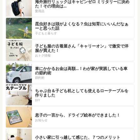
海外旅行リュックはキャビンゼロ ミリタリーに決め
た！その理由は…
愛用品
昆虫好きは頭がよくなる？虫は知育にいいんだなぁ
ーと思った話
子どもと暮らす
子ども服の古着屋さん「キャリーオン」で激安で洋
服が買えた！
おトク情報
車にかかるお金は高額…！わが家が実践している車
の節約術
節約術
ちゃぶ台＆子ども机としても使えるローテーブルを
作りました
DIY
息子の一言から、ドライブ絵本ができました！
お知らせ
小さい家に引っ越して感じた、７つのメリット