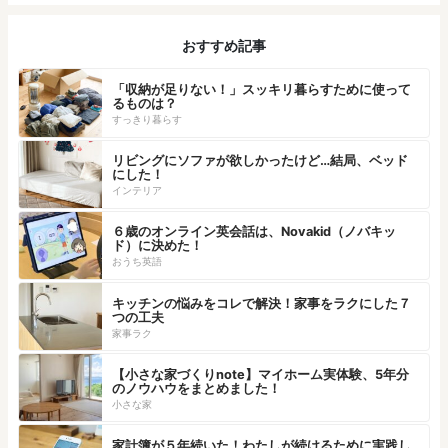
おすすめ記事
「収納が足りない！」スッキリ暮らすために使って
るものは？
すっきり暮らす
リビングにソファが欲しかったけど…結局、ベッド
にした！
インテリア
６歳のオンライン英会話は、Novakid（ノバキッ
ド）に決めた！
おうち英語
キッチンの悩みをコレで解決！家事をラクにした７
つの工夫
家事ラク
【小さな家づくりnote】マイホーム実体験、5年分
のノウハウをまとめました！
小さな家
家計簿が５年続いた！わたしが続けるために実践し