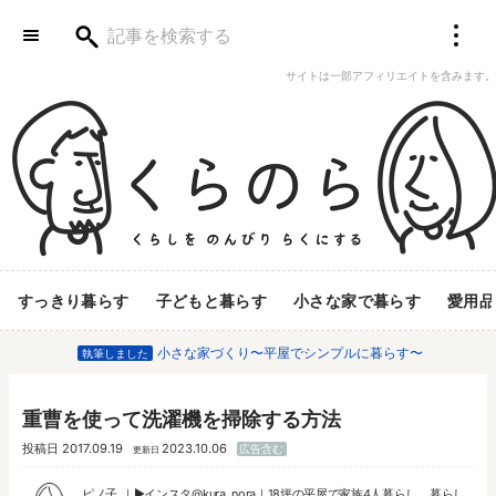
サイトは一部アフィリエイトを含みます。
すっきり暮らす
子どもと暮らす
小さな家で暮らす
愛用品
小さな家づくり〜平屋でシンプルに暮らす〜
執筆しました
重曹を使って洗濯機を掃除する方法
投稿日
2017.09.19
2023.10.06
広告含む
更新日
ピノ子
▶︎
インスタ@kura_nora
｜18坪の平屋で家族4人暮らし。暮らし