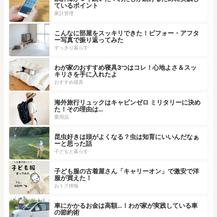
ているポイント
家計管理
こんなに部屋をスッキリできた！ビフォー・アフタ
ー写真で振り返ってみた
すっきり暮らす
わが家のおすすめ寝具3つはコレ！心地よさ＆スッ
キリさを手に入れたよ
おすすめ寝具
海外旅行リュックはキャビンゼロ ミリタリーに決め
た！その理由は…
愛用品
昆虫好きは頭がよくなる？虫は知育にいいんだなぁ
ーと思った話
子どもと暮らす
子ども服の古着屋さん「キャリーオン」で激安で洋
服が買えた！
おトク情報
車にかかるお金は高額…！わが家が実践している車
の節約術