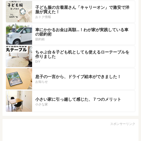
子ども服の古着屋さん「キャリーオン」で激安で洋
服が買えた！
おトク情報
車にかかるお金は高額…！わが家が実践している車
の節約術
節約術
ちゃぶ台＆子ども机としても使えるローテーブルを
作りました
DIY
息子の一言から、ドライブ絵本ができました！
お知らせ
小さい家に引っ越して感じた、７つのメリット
小さな家
スポンサーリンク