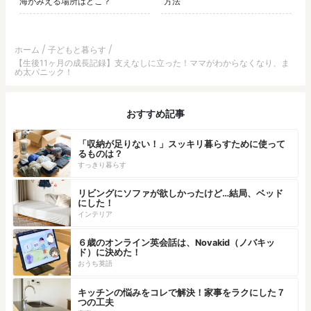
海がみえる場所はどこ？
方法
ホーム
子どもと暮らす
【生後11ヶ月の成長記録】支えなしに立った！ママがわからなくなり、ま
め太パニック！
おすすめ記事
「収納が足りない！」スッキリ暮らすために使って
るものは？
すっきり暮らす
リビングにソファが欲しかったけど…結局、ベッド
にした！
インテリア
６歳のオンライン英会話は、Novakid（ノバキッ
ド）に決めた！
おうち英語
キッチンの悩みをコレで解決！家事をラクにした７
つの工夫