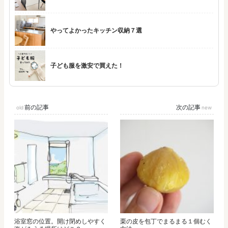
やってよかったキッチン収納７選
子ども服を激安で買えた！
前の記事
次の記事
浴室窓の位置。開け閉めしやすく
栗の皮を包丁でまるまる１個むく