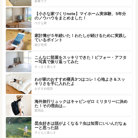
家事ラク
【小さな家づくりnote】マイホーム実体験、5年分
のノウハウをまとめました！
小さな家
家計簿が５年続いた！わたしが続けるために実践し
ているポイント
家計管理
こんなに部屋をスッキリできた！ビフォー・アフタ
ー写真で振り返ってみた
すっきり暮らす
わが家のおすすめ寝具3つはコレ！心地よさ＆スッ
キリさを手に入れたよ
おすすめ寝具
海外旅行リュックはキャビンゼロ ミリタリーに決め
た！その理由は…
愛用品
昆虫好きは頭がよくなる？虫は知育にいいんだなぁ
ーと思った話
子どもと暮らす