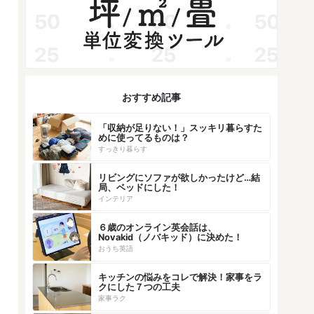
おすすめ記事
「収納が足りない！」スッキリ暮らすた
めに使ってるものは？
すっきり暮らす
リビングにソファが欲しかったけど…結
局、ベッドにした！
インテリア
６歳のオンライン英会話は、
Novakid（ノバキッド）に決めた！
おうち英語
キッチンの悩みをコレで解決！家事をラ
クにした７つの工夫
家事ラク