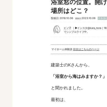
浴室窓の位置。開
場所はどこ？
投稿日
2018.10.06
2023.10.06
広告含
更新日
ピノ子
▶︎
インスタ@kura_nora
｜1
でシンプルライフ中。
マイホーム体験談
目次はこちらのページ
建築士のKさんから、
「浴室から海はみますか？」
と聞かれました。
最初は、