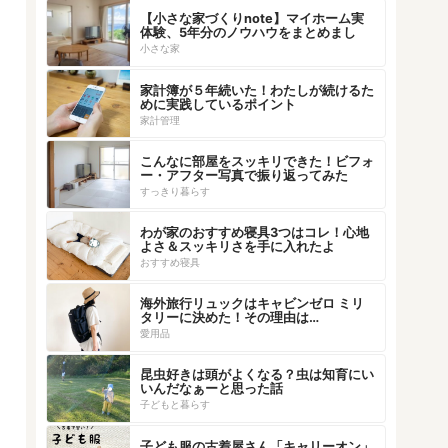
【小さな家づくりnote】マイホーム実
体験、5年分のノウハウをまとめまし
た！
小さな家
家計簿が５年続いた！わたしが続けるた
めに実践しているポイント
家計管理
こんなに部屋をスッキリできた！ビフォ
ー・アフター写真で振り返ってみた
すっきり暮らす
わが家のおすすめ寝具3つはコレ！心地
よさ＆スッキリさを手に入れたよ
おすすめ寝具
海外旅行リュックはキャビンゼロ ミリ
タリーに決めた！その理由は…
愛用品
昆虫好きは頭がよくなる？虫は知育にい
いんだなぁーと思った話
子どもと暮らす
子ども服の古着屋さん「キャリーオン」