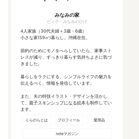
みなみの家
ピノ子・みなみのひげ
4人家族（30代夫婦＋3歳・6歳）
小さな家(59㎡)暮らし。沖縄在住。
節約のためにモノをへらしていたら、家事スト
レスが減り、すっきり暮らす気持ちよさに気づ
きました。
暮らしをラクにする、シンプルライフの魅力を
伝えるべく、情報を発信しています。
また、夫の特技イラスト・デザインを活かし
て、
親子スキンシップになる絵本
も制作してい
ます。
くらのらとは
プロフィール
愛用品
noteマガジン