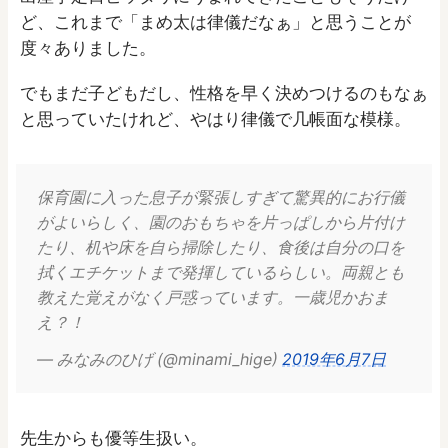
ど、これまで「まめ太は律儀だなぁ」と思うことが
度々ありました。
でもまだ子どもだし、性格を早く決めつけるのもなぁ
と思っていたけれど、やはり律儀で几帳面な模様。
保育園に入った息子が緊張しすぎて驚異的にお行儀
がよいらしく、園のおもちゃを片っぱしから片付け
たり、机や床を自ら掃除したり、食後は自分の口を
拭くエチケットまで発揮しているらしい。両親とも
教えた覚えがなく戸惑っています。一歳児かおま
え？！
— みなみのひげ (@minami_hige)
2019年6月7日
先生からも優等生扱い。