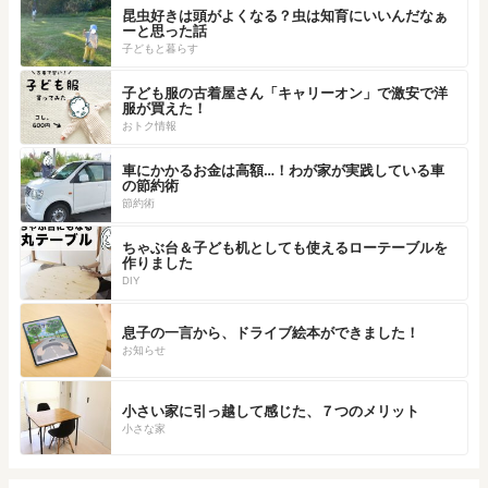
昆虫好きは頭がよくなる？虫は知育にいいんだなぁ
ーと思った話
子どもと暮らす
子ども服の古着屋さん「キャリーオン」で激安で洋
服が買えた！
おトク情報
車にかかるお金は高額…！わが家が実践している車
の節約術
節約術
ちゃぶ台＆子ども机としても使えるローテーブルを
作りました
DIY
息子の一言から、ドライブ絵本ができました！
お知らせ
小さい家に引っ越して感じた、７つのメリット
小さな家