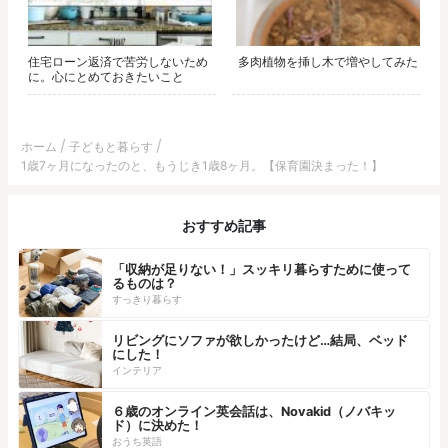
住宅ローン返済で苦労しないため
多肉植物を挿し木で増やしてみた
に。心にとめておきたいこと
ホーム
子どもと暮らす
1歳7ヶ月になったのと、もうじき1歳8ヶ月。【保育園決まった！】
おすすめ記事
「収納が足りない！」スッキリ暮らすために使って
るものは？
すっきり暮らす
リビングにソファが欲しかったけど…結局、ベッド
にした！
インテリア
６歳のオンライン英会話は、Novakid（ノバキッ
ド）に決めた！
おうち英語