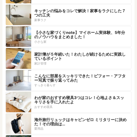
キッチンの悩みをコレで解決！家事をラクにした７
つの工夫
家事ラク
【小さな家づくりnote】マイホーム実体験、5年分
のノウハウをまとめました！
小さな家
家計簿が５年続いた！わたしが続けるために実践し
ているポイント
家計管理
こんなに部屋をスッキリできた！ビフォー・アフタ
ー写真で振り返ってみた
すっきり暮らす
わが家のおすすめ寝具3つはコレ！心地よさ＆スッ
キリさを手に入れたよ
おすすめ寝具
海外旅行リュックはキャビンゼロ ミリタリーに決め
た！その理由は…
愛用品