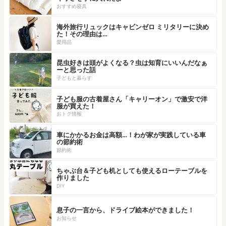
おすすめ寝具
海外旅行リュックはキャビンゼロ ミリタリーに決め
た！その理由は…
愛用品
昆虫好きは頭がよくなる？虫は知育にいいんだなぁ
ーと思った話
子どもと暮らす
子ども服の古着屋さん「キャリーオン」で激安で洋
服が買えた！
おトク情報
車にかかるお金は高額…！わが家が実践している車
の節約術
節約術
ちゃぶ台＆子ども机としても使えるローテーブルを
作りました
DIY
息子の一言から、ドライブ絵本ができました！
お知らせ