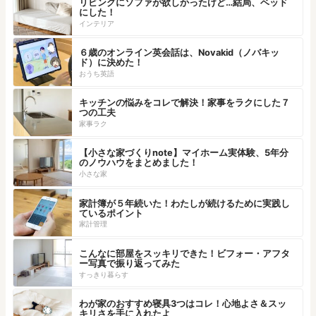
リビングにソファが欲しかったけど…結局、ベッド
にした！
インテリア
６歳のオンライン英会話は、Novakid（ノバキッ
ド）に決めた！
おうち英語
キッチンの悩みをコレで解決！家事をラクにした７
つの工夫
家事ラク
【小さな家づくりnote】マイホーム実体験、5年分
のノウハウをまとめました！
小さな家
家計簿が５年続いた！わたしが続けるために実践し
ているポイント
家計管理
こんなに部屋をスッキリできた！ビフォー・アフタ
ー写真で振り返ってみた
すっきり暮らす
わが家のおすすめ寝具3つはコレ！心地よさ＆スッ
キリさを手に入れたよ