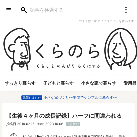
サイトは一部アフィリエイトを含みます。
すっきり暮らす
子どもと暮らす
小さな家で暮らす
愛用品
小さな家づくり〜平屋でシンプルに暮らす〜
執筆しました
【生後４ヶ月の成長記録】ハーフに間違われる
投稿日
2018.02.15
2023.10.06
広告含む
更新日
ピノ子
▶︎
インスタ@kura_nora
｜18坪の平屋で家族4人暮らし。暮らし