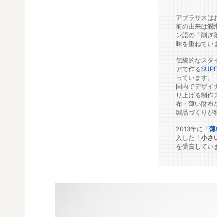
アブラサスは
前の由来は潤
ン語の「削ぎ
味を重ねてい
伝統的なスタ
アで作る
SUPE
っています。
国内でデザイ
り上げる制作
布・薄い財布
製品づくりが
2013年に「
薄
入した「
小さ
を受賞してい