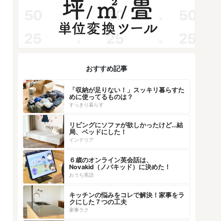
おすすめ記事
「収納が足りない！」スッキリ暮らすた
めに使ってるものは？
すっきり暮らす
リビングにソファが欲しかったけど…結
局、ベッドにした！
インテリア
６歳のオンライン英会話は、
Novakid（ノバキッド）に決めた！
おうち英語
キッチンの悩みをコレで解決！家事をラ
クにした７つの工夫
家事ラク