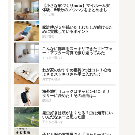
【小さな家づくりnote】マイホーム実
体験、5年分のノウハウをまとめまし
た！
小さな家
家計簿が５年続いた！わたしが続けるた
めに実践しているポイント
家計管理
こんなに部屋をスッキリできた！ビフォ
ー・アフター写真で振り返ってみた
すっきり暮らす
わが家のおすすめ寝具3つはコレ！心地
よさ＆スッキリさを手に入れたよ
おすすめ寝具
海外旅行リュックはキャビンゼロ ミリ
タリーに決めた！その理由は…
愛用品
昆虫好きは頭がよくなる？虫は知育にい
いんだなぁーと思った話
子どもと暮らす
子ども服の古着屋さん「キャリーオン」