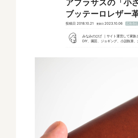
アブラサスの「小
ブッテーロレザー
投稿日
2018.10.21
2023.10.06
広告含
更新日
みなみのひげ
サイト運営して家族
DIY、園芸、ジョギング、
小説執筆
、