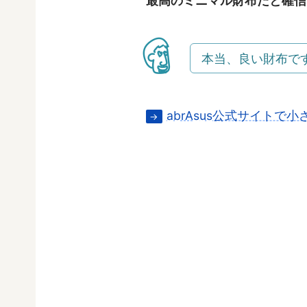
最高のミニマル財布だと確信
本当、良い財布で
abrAsus公式サイトで
→