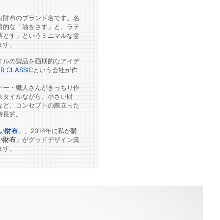
お財布のブランド名です。名
滑的な「油をさす」と、ラテ
落とす」というミニマルな意
ます。
イルの製品を画期的なアイデ
R CLASSIC
という会社が作
ナー・職人さんがきっちり作
スタイルながら、小さい財
など、コンセプトの際立った
特長的。
い財布
」、2014年に私が購
い財布
」がグッドデザイン賞
ます。