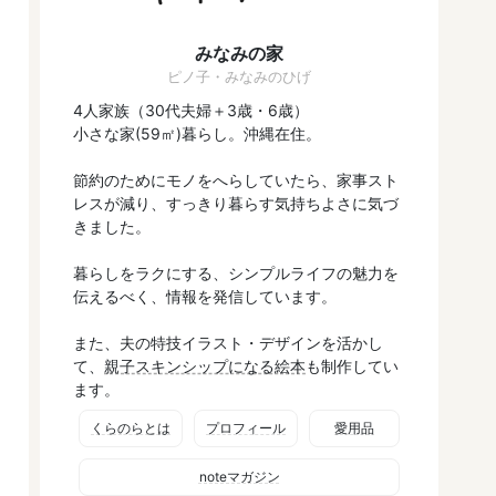
みなみの家
ピノ子・みなみのひげ
4人家族（30代夫婦＋3歳・6歳）
小さな家(59㎡)暮らし。沖縄在住。
節約のためにモノをへらしていたら、家事スト
レスが減り、すっきり暮らす気持ちよさに気づ
きました。
暮らしをラクにする、シンプルライフの魅力を
伝えるべく、情報を発信しています。
また、夫の特技イラスト・デザインを活かし
て、
親子スキンシップになる絵本
も制作してい
ます。
くらのらとは
プロフィール
愛用品
noteマガジン