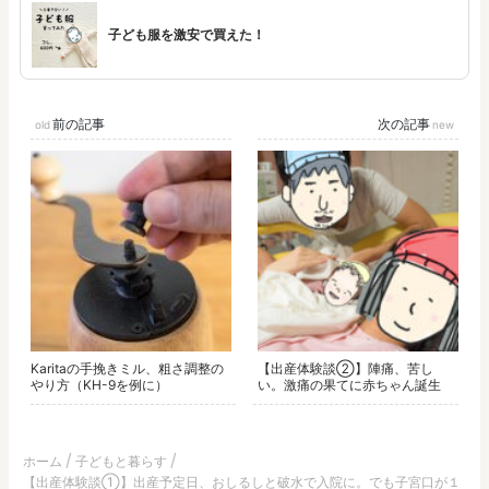
子ども服を激安で買えた！
前の記事
次の記事
Karitaの手挽きミル、粗さ調整の
【出産体験談②】陣痛、苦し
やり方（KH-9を例に）
い。激痛の果てに赤ちゃん誕生
ホーム
子どもと暮らす
【出産体験談①】出産予定日、おしるしと破水で入院に。でも子宮口が１