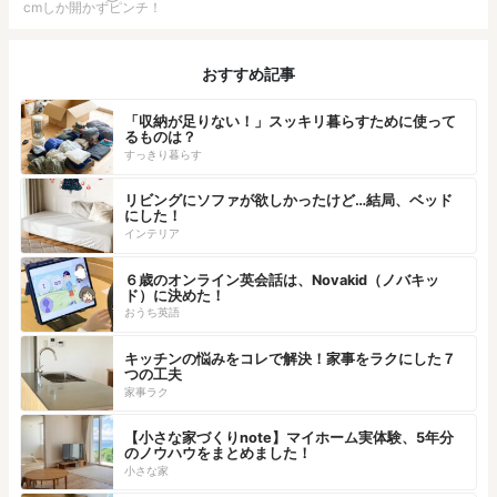
cmしか開かずピンチ！
おすすめ記事
「収納が足りない！」スッキリ暮らすために使って
るものは？
すっきり暮らす
リビングにソファが欲しかったけど…結局、ベッド
にした！
インテリア
６歳のオンライン英会話は、Novakid（ノバキッ
ド）に決めた！
おうち英語
キッチンの悩みをコレで解決！家事をラクにした７
つの工夫
家事ラク
【小さな家づくりnote】マイホーム実体験、5年分
のノウハウをまとめました！
小さな家