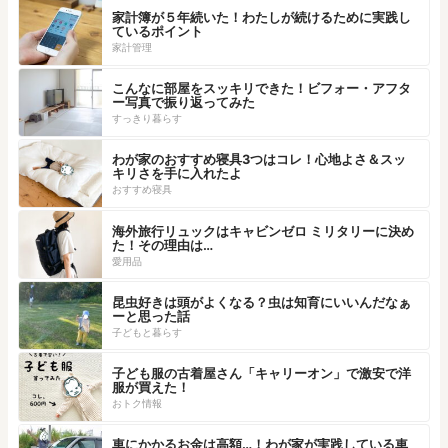
家計簿が５年続いた！わたしが続けるために実践し
ているポイント
家計管理
こんなに部屋をスッキリできた！ビフォー・アフタ
ー写真で振り返ってみた
すっきり暮らす
わが家のおすすめ寝具3つはコレ！心地よさ＆スッ
キリさを手に入れたよ
おすすめ寝具
海外旅行リュックはキャビンゼロ ミリタリーに決め
た！その理由は…
愛用品
昆虫好きは頭がよくなる？虫は知育にいいんだなぁ
ーと思った話
子どもと暮らす
子ども服の古着屋さん「キャリーオン」で激安で洋
服が買えた！
おトク情報
車にかかるお金は高額…！わが家が実践している車