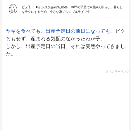
ピノ子
▶︎
インスタ@kura_nora
｜18坪の平屋で家族4人暮らし。暮らし
をラクにするため、小さな家でシンプルライフ中。
ヤギを食べても
、
出産予定日の前日になっても
、ビク
ともせず、産まれる気配のなかったわが子。
しかし、出産予定日の当日、それは突然やってきまし
た。
スポンサーリンク