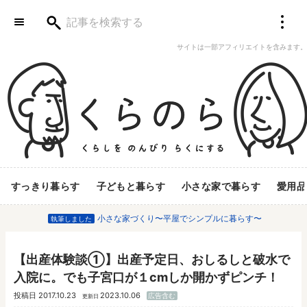
サイトは一部アフィリエイトを含みます。
すっきり暮らす
子どもと暮らす
小さな家で暮らす
愛用品
小さな家づくり〜平屋でシンプルに暮らす〜
執筆しました
【出産体験談①】出産予定日、おしるしと破水で
入院に。でも子宮口が１cmしか開かずピンチ！
投稿日
2017.10.23
2023.10.06
広告含む
更新日